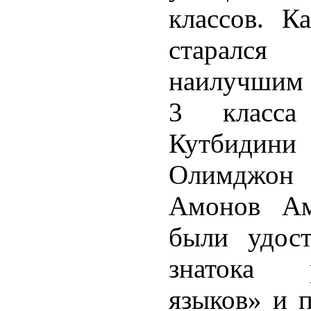
классов. К
старался
наилучшим 
3 класса
Кутбидин
Олимджон 
Амонов Ам
были удос
знатока р
языков» и 