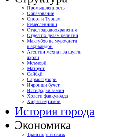
Промышленность
Образование
Спорт и Туризм
Ремесленники
Отдел здравоохранения
Отдел по делам религий
Мактубҳо ва муроҷиати
шаҳрвандон
Агентии меҳнат ва шуғли
аҳолӣ
Меъморӣ
Матбуот
Сайёҳӣ
Сармоягузорӣ
Иҷроиши буҷет
Истифодаи замин
Ҳолати фавқулодда
Хифзи иҷтимоӣ
История города
Экономика
Транспорт и связь