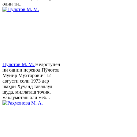
олии ти...
Пӯлотов М. М.
Недоступен
ни однин перевод.Пўлотов
Мунир Мухторович 12
августи соли 1973 дар
шаҳри Хуҷанд таваллуд
шуда, миллаташ тоҷик,
маълумоташ олӣ меб...