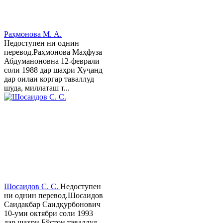
Раҳмонова М. А.
Недоступен ни однин
перевод.Раҳмонова Маҳфуза
Абдуманоновна 12-феврали
соли 1988 дар шаҳри Хуҷанд
дар оилаи коргар таваллуд
шуда, миллаташ т...
Шосаидов С. С.
Недоступен
ни однин перевод.Шосаидов
Саидакбар Саидқурбонович
10-уми октябри соли 1993
дар шаҳри Бўстон таваллуд