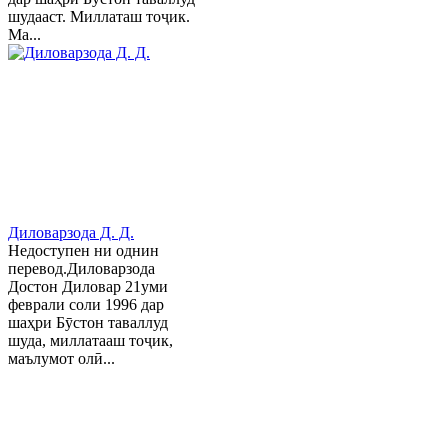
шудааст. Миллаташ тоҷик.
Ма...
Диловарзода Д. Д.
Недоступен ни однин
перевод.Диловарзода
Достон Диловар 21уми
феврали соли 1996 дар
шаҳри Бӯстон таваллуд
шуда, миллатааш тоҷик,
маълумот олӣ...