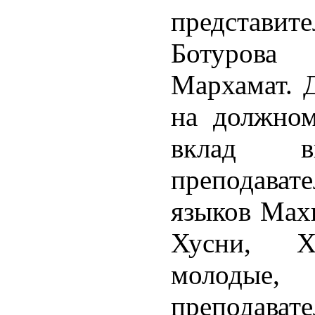
представит
Ботуров
Мархамат. 
на должном
вклад 
преподавате
языков Мах
Хусни, Х
молодые
преподават