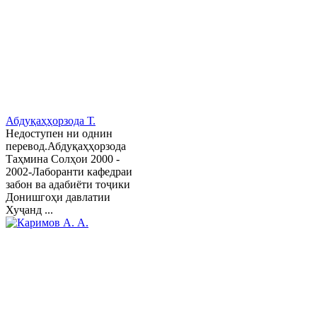
Абдуқаҳҳорзода Т.
Недоступен ни однин
перевод.Абдуқаҳҳорзода
Таҳмина Солҳои 2000 -
2002-Лаборанти кафедраи
забон ва адабиёти тоҷики
Донишгоҳи давлатии
Хуҷанд ...