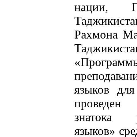
нации, П
Таджикист
Рахмона Ма
Таджикис
«Програм
преподавани
языков дл
проведен
знатока р
языков» сре