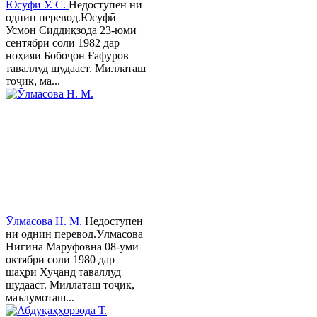
Юсуфӣ У. C.
Недоступен ни
однин перевод.Юсуфӣ
Усмон Сиддиқзода 23-юми
сентябри соли 1982 дар
ноҳияи Бобоҷон Ғафуров
таваллуд шудааст. Миллаташ
тоҷик, ма...
Ӯлмасова Н. М.
Недоступен
ни однин перевод.Ӯлмасова
Нигина Маруфовна 08-уми
октябри соли 1980 дар
шаҳри Хуҷанд таваллуд
шудааст. Миллаташ тоҷик,
маълумоташ...