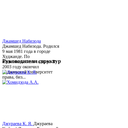
Джамшед Набизода
Джамшед Набизода. Родился
9 мая 1981 года в городе
Худжанде. По
Руководители структур
национальности таджик. В
2003 году окончил
Таджикский университет
права, биз...
Джураева К. Я.
Джураева