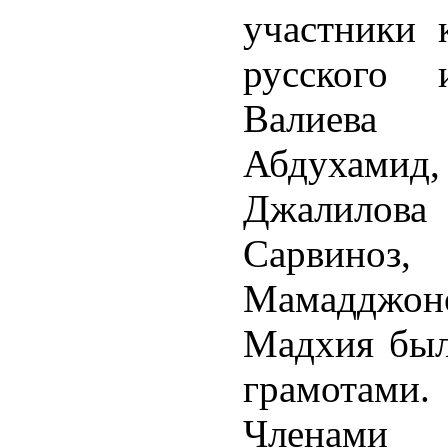
участники 
русского 
Валиева
Абдухами
Джалилова
Сарвино
Мамадджон
Мадхия был
грамотами.
Членами