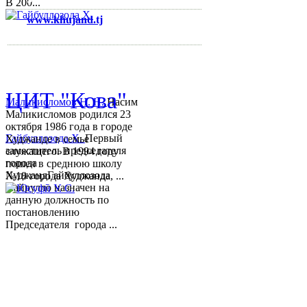
В 200...
www.khujand.tj
,
e-mail:
mihd.khujand@gmail.com
© 2013-2018 Разработчик и 
ЦИТ "Кова"
Маликисломов Н. Н.
Насим
Маликисломов родился 23
октября 1986 года в городе
Гайбуллозода Х.
Первый
Худжанде в семье
заместитель председателя
служащего. В 1994 году
города
пошел в среднюю школу
ХуджандГайбуллозода
№18 города Худжанда, ...
Хайрулло назначен на
данную должность по
постановлению
Председателя города ...