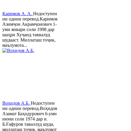
Каримов А. А.
Недоступен
ни однин перевод.Каримов
Азимҷон Акрамҷонович 1-
уми январи соли 1998 дар
шаҳри Хуҷанд таввалуд
шудааст. Миллаташ тоҷик,
маълумота...
Воҳидов А.Б.
Недоступен
ни однин перевод.Воҳидов
Азамат Баҳодурович 6-уми
июни соли 1974 дар н.
Б.Ғафуров таваллуд шуда,
миллаташ тоҷик, маълумот