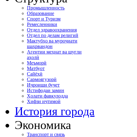
Промышленность
Образование
Спорт и Туризм
Ремесленники
Отдел здравоохранения
Отдел по делам религий
Мактубҳо ва муроҷиати
шаҳрвандон
Агентии меҳнат ва шуғли
аҳолӣ
Меъморӣ
Матбуот
Сайёҳӣ
Сармоягузорӣ
Иҷроиши буҷет
Истифодаи замин
Ҳолати фавқулодда
Хифзи иҷтимоӣ
История города
Экономика
Транспорт и связь