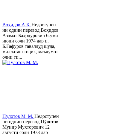
Воҳидов А.Б.
Недоступен
ни однин перевод.Воҳидов
Азамат Баҳодурович 6-уми
июни соли 1974 дар н.
Б.Ғафуров таваллуд шуда,
миллаташ тоҷик, маълумот
олии ти...
Пӯлотов М. М.
Недоступен
ни однин перевод.Пўлотов
Мунир Мухторович 12
августи соли 1973 дар