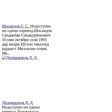
Шосаидов С. С.
Недоступен
ни однин перевод.Шосаидов
Саидакбар Саидқурбонович
10-уми октябри соли 1993
дар шаҳри Бўстон таваллуд
шудааст. Миллаташ тоҷик.
Ма...
Диловарзода Д. Д.
Недоступен ни однин
перевод.Диловарзода