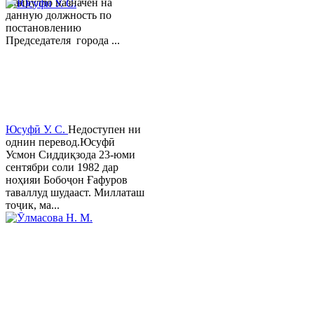
Хайрулло назначен на
данную должность по
постановлению
Председателя города ...
Юсуфӣ У. C.
Недоступен ни
однин перевод.Юсуфӣ
Усмон Сиддиқзода 23-юми
сентябри соли 1982 дар
ноҳияи Бобоҷон Ғафуров
таваллуд шудааст. Миллаташ
тоҷик, ма...