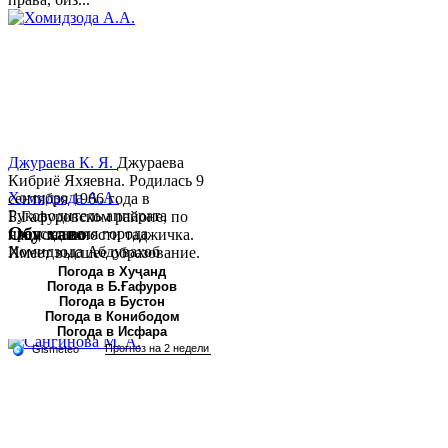
Джураева К. Я.
Джураева
Кибриё Яхяевна. Родилась 9
Хомидзода А.А.
сентября 1966 года в
Руководитель аппарата
Б.Гафуровском районе, по
Обу хаво
председателя города
национальности таджичка.
Хомидзода Абдувахоб
Имеет высшее образование.
Абдумаджид родился 8
В 1997 ...
Погода в Хуҷанд
Погода в Б.Ғафуров
июня 1978 года в городе
Погода в Бустон
Худжанде. По
Погода в Конибодом
национальности...
Погода в Исфара