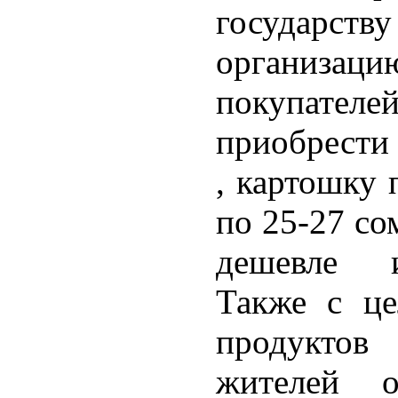
государст
организац
покупателе
приобрести
, картошку 
по 25-27 со
дешевле и
Также с це
продуктов
жителей от