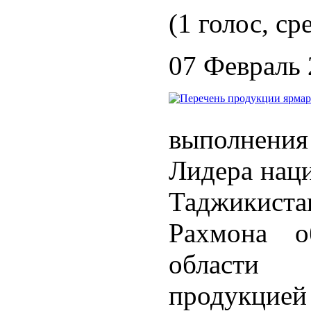
(1 голос, ср
07 Февраль
выполнени
Лидера наци
Таджикист
Рахмона о
области
продукцие