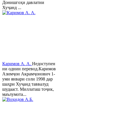
Донишгоҳи давлатии
Хуҷанд ...
Каримов А. А.
Недоступен
ни однин перевод.Каримов
Азимҷон Акрамҷонович 1-
уми январи соли 1998 дар
шаҳри Хуҷанд таввалуд
шудааст. Миллаташ тоҷик,
маълумота...