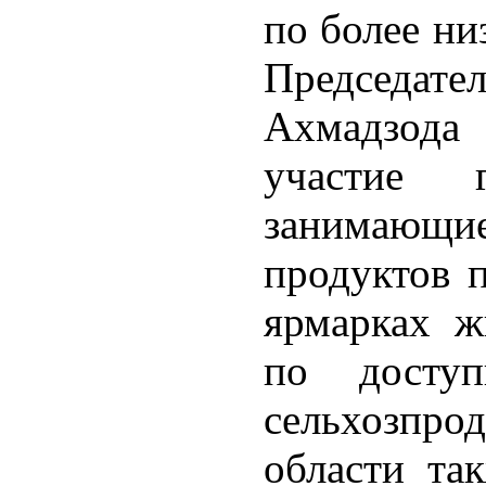
по более ни
Председат
Ахмадзода 
участие г
занимающ
продуктов 
ярмарках ж
по досту
сельхозпр
области та