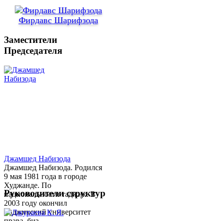
Фирдавс Шарифзода
Заместители
Председателя
Джамшед Набизода
Джамшед Набизода. Родился
9 мая 1981 года в городе
Худжанде. По
Руководители структур
национальности таджик. В
2003 году окончил
Таджикский университет
права, биз...