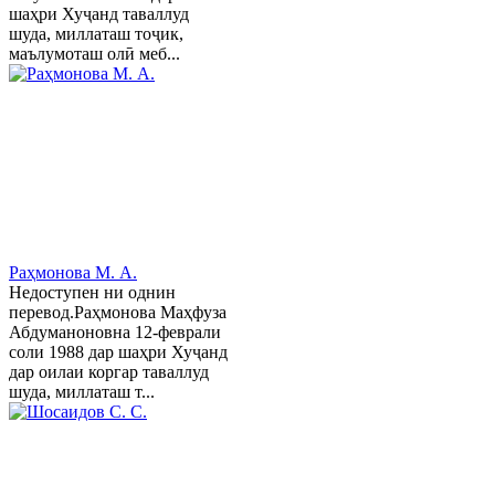
шаҳри Хуҷанд таваллуд
шуда, миллаташ тоҷик,
маълумоташ олӣ меб...
Раҳмонова М. А.
Недоступен ни однин
перевод.Раҳмонова Маҳфуза
Абдуманоновна 12-феврали
соли 1988 дар шаҳри Хуҷанд
дар оилаи коргар таваллуд
шуда, миллаташ т...