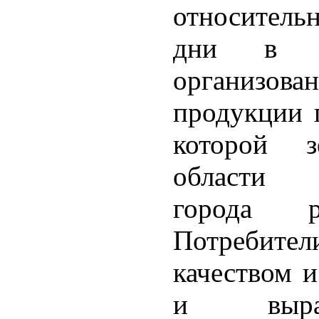
относительн
дни в ц
организо
продукции 
которой з
области 
города р
Потребите
качеством и
и выраз