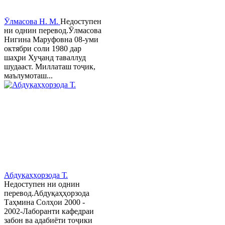
Ӯлмасова Н. М.
Недоступен
ни однин перевод.Ӯлмасова
Нигина Маруфовна 08-уми
октябри соли 1980 дар
шаҳри Хуҷанд таваллуд
шудааст. Миллаташ тоҷик,
маълумоташ...
Абдуқаҳҳорзода Т.
Недоступен ни однин
перевод.Абдуқаҳҳорзода
Таҳмина Солҳои 2000 -
2002-Лаборанти кафедраи
забон ва адабиёти тоҷики