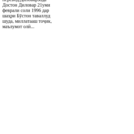
Достон Диловар 21уми
феврали соли 1996 дар
шаҳри Бӯстон таваллуд
шуда, миллатааш тоҷик,
маълумот олӣ...