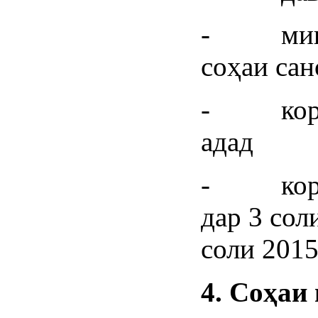
- миқдо
соҳаи сан
- корхо
адад
- корхо
дар 3 сол
соли 2015
4.
Соҳаи