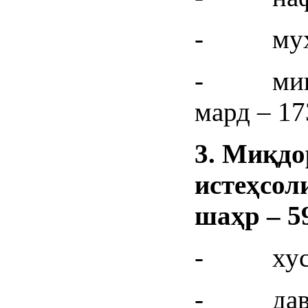
- муҳоҷ
- миқдо
мард – 17
3.
Миқдо
истеҳсол
шаҳр – 5
- хусус
- давла