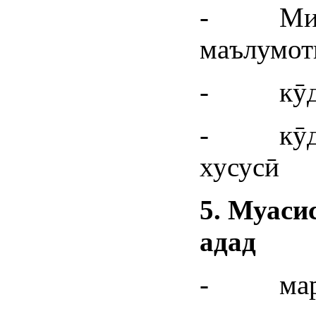
- Миқд
маълумот
- кӯдак
- кӯдак
хусусӣ
5.
Муасис
адад
- марка