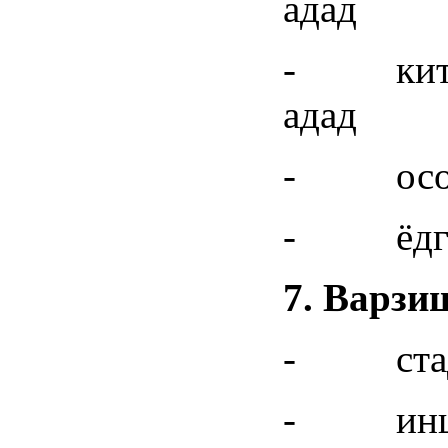
адад
- китоб
адад
- осорх
- ёдгори
7.
Варзи
- стади
- иншоо