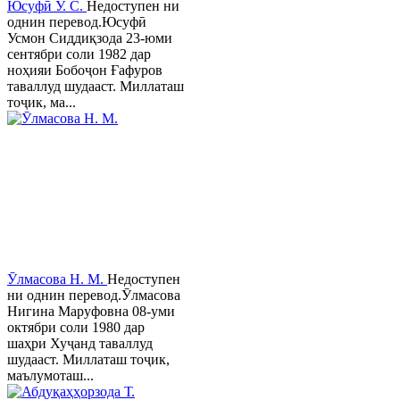
Юсуфӣ У. C.
Недоступен ни
однин перевод.Юсуфӣ
Усмон Сиддиқзода 23-юми
сентябри соли 1982 дар
ноҳияи Бобоҷон Ғафуров
таваллуд шудааст. Миллаташ
тоҷик, ма...
Ӯлмасова Н. М.
Недоступен
ни однин перевод.Ӯлмасова
Нигина Маруфовна 08-уми
октябри соли 1980 дар
шаҳри Хуҷанд таваллуд
шудааст. Миллаташ тоҷик,
маълумоташ...