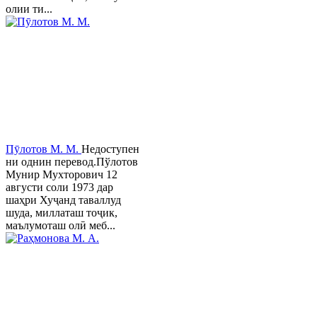
олии ти...
Пӯлотов М. М.
Недоступен
ни однин перевод.Пўлотов
Мунир Мухторович 12
августи соли 1973 дар
шаҳри Хуҷанд таваллуд
шуда, миллаташ тоҷик,
маълумоташ олӣ меб...