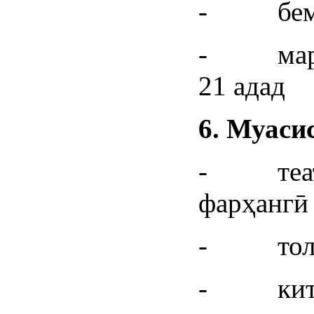
- бемор
- марка
21 адад
6.
Муасис
- театр
фарҳангӣ 
- толорҳ
- китоб