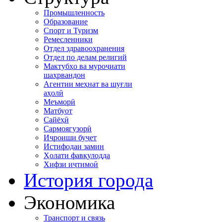
Промышленность
Образование
Спорт и Туризм
Ремесленники
Отдел здравоохранения
Отдел по делам религий
Мактубҳо ва муроҷиати
шаҳрвандон
Агентии меҳнат ва шуғли
аҳолӣ
Меъморӣ
Матбуот
Сайёҳӣ
Сармоягузорӣ
Иҷроиши буҷет
Истифодаи замин
Ҳолати фавқулодда
Хифзи иҷтимоӣ
История города
Экономика
Транспорт и связь