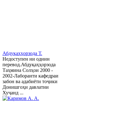
Абдуқаҳҳорзода Т.
Недоступен ни однин
перевод.Абдуқаҳҳорзода
Таҳмина Солҳои 2000 -
2002-Лаборанти кафедраи
забон ва адабиёти тоҷики
Донишгоҳи давлатии
Хуҷанд ...