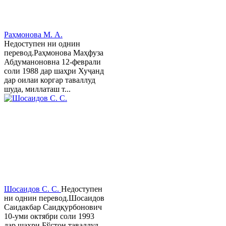
Раҳмонова М. А.
Недоступен ни однин
перевод.Раҳмонова Маҳфуза
Абдуманоновна 12-феврали
соли 1988 дар шаҳри Хуҷанд
дар оилаи коргар таваллуд
шуда, миллаташ т...
Шосаидов С. С.
Недоступен
ни однин перевод.Шосаидов
Саидакбар Саидқурбонович
10-уми октябри соли 1993
дар шаҳри Бўстон таваллуд