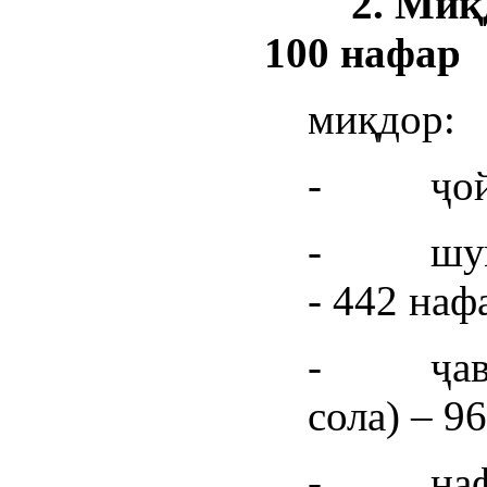
2.
Миқд
100 нафар
миқдор:
- ҷойи 
- шумор
- 442 наф
- ҷавоно
сола) – 9
- нафақ