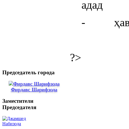
адад
- ҳавзҳ
?>
Председатель города
Фирдавс Шарифзода
Заместители
Председателя