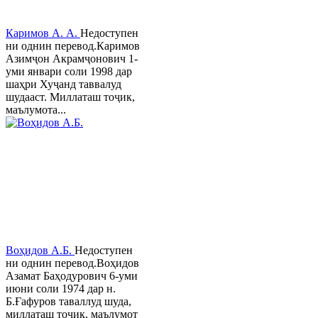
Каримов А. А.
Недоступен
ни однин перевод.Каримов
Азимҷон Акрамҷонович 1-
уми январи соли 1998 дар
шаҳри Хуҷанд таввалуд
шудааст. Миллаташ тоҷик,
маълумота...
Воҳидов А.Б.
Недоступен
ни однин перевод.Воҳидов
Азамат Баҳодурович 6-уми
июни соли 1974 дар н.
Б.Ғафуров таваллуд шуда,
миллаташ тоҷик, маълумот