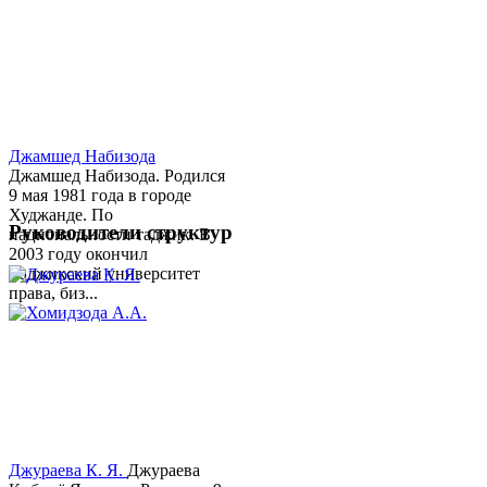
Джамшед Набизода
Джамшед Набизода. Родился
9 мая 1981 года в городе
Худжанде. По
Руководители структур
национальности таджик. В
2003 году окончил
Таджикский университет
права, биз...
Джураева К. Я.
Джураева