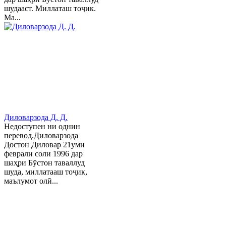
шудааст. Миллаташ тоҷик.
Ма...
Диловарзода Д. Д.
Недоступен ни однин
перевод.Диловарзода
Достон Диловар 21уми
феврали соли 1996 дар
шаҳри Бӯстон таваллуд
шуда, миллатааш тоҷик,
маълумот олӣ...