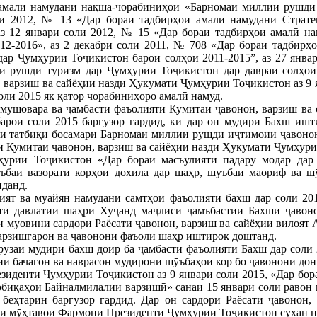
 амали намудани нақша-чорабиниҳои «Барномаи миллии рушди
оли 2012, № 13 «Дар бораи тадбирҳои амалӣ намудани Страте
 аз 12 январи соли 2012, № 15 «Дар бораи тадбирҳои амалӣ 
012-2016», аз 2 декабри соли 2011, № 708 «Дар бораи тадби
дар Ҷумҳурии Тоҷикистон барои солҳои 2011-2015”, аз 27 янва
и рушди туризм дар Ҷумҳурии Тоҷикистон дар давраи солҳои 
варзиш ва сайёҳии назди Ҳукумати Ҷумҳурии Тоҷикистон аз 9 янв
оли 2015 як қатор чорабиниҳоро амалӣ намуд.
мушовара ва ҷамбасти фаъолияти Кумитаи ҷавонон, варзиш ва
барои соли 2015 баргузор гардид, ки дар он мудири Бахш ишт
и татбиқи босамари Барномаи миллии рушди иҷтимоии ҷавонон
и Кумитаи ҷавонон, варзиш ва сайёҳии назди Ҳукумати Ҷумҳури
урии Тоҷикистон «Дар бораи масъулияти падару модар дар 
ъбаи вазорати корҳои дохила дар шаҳр, шуъбаи маориф ва шӯ
иданд.
ият ва муайян намудани самтҳои фаъолияти бахш дар соли 201
и давлатии шаҳри Хуҷанд маҷлиси ҷамъбастии Бахши ҷавоно
и муовини сардори Раёсати ҷавонон, варзиш ва сайёҳии вилоят
варзишгарон ва ҷавонони фаъоли шаҳр иштирок доштанд.
ӯзаи мудири бахш доир ба ҷамбасти фаъолияти Бахш дар соли 2
и бачагон ва наврасон мудирони шӯъбаҳои кор бо ҷавонони дон
зиденти Ҷумҳурии Тоҷикистон аз 9 январи соли 2015, «Дар бо
обиқаҳои Байналмилалии варзишӣ» санаи 15 январи соли равон 
беҳтарин баргузор гардид. Дар он сардори Раёсати ҷавонон,
ди мӯҳтавои Фармони Президенти Ҷумҳурии Тоҷикистон сухан н