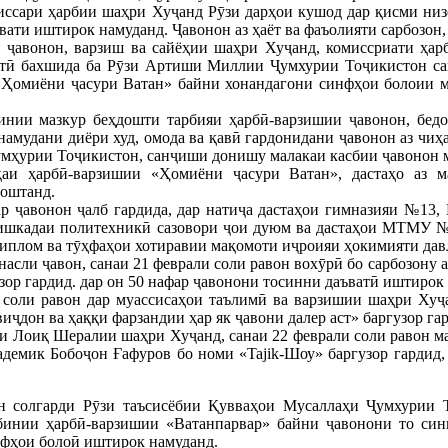
ссари ҳарбии шаҳри Хуҷанд Рӯзи дарҳои кушод дар қисми низом
вати иштирок намуданд. Ҷавонон аз ҳаёт ва фаъолияти сарбозон
 ҷавонон, варзиш ва сайёҳии шаҳри Хуҷанд, комиссриати ҳар
стӣ бахшида ба Рӯзи Артиши Миллии Ҷумхурии Тоҷикистон сан
«Ҳомиёни ҷасури Ватан» байни хонандагони синфҳои болоии м
бинии мазкур беҳдошти тарбияи ҳарбӣ-варзишии ҷавонон, бед
амудани диёри худ, омода ва қавӣ гардонидани ҷавонон аз чиҳ
мҳурии Тоҷикистон, санҷиши донишу малакаи касбии ҷавонон 
аи ҳарбӣ-варзишии «Ҳомиёни ҷасури Ватан», дастаҳо аз м
оштанд.
ар ҷавонон ҷалб гардида, дар натиҷа дастаҳои гимназияи №13,
ишкадаи политехникӣ сазовори ҷои дуюм ва дастаҳои МТМУ 
диплом ва тӯҳфаҳои хотиравии мақомоти иҷроияи ҳокимияти дав
насли ҷавон, санаи 21 феврали соли равон вохӯрӣ бо сарбозону
зор гардид. дар он 50 нафар ҷавонони тосинни даъватӣ иштирок
соли равон дар муассисаҳои таълимӣ ва варзишии шаҳри Хуҷа
иҷдон ва ҳаққи фарзандии ҳар як ҷавони далер аст» баргузор га
и Лоиқ Шералии шаҳри Хуҷанд, санаи 22 феврали соли равон 
демик Бобоҷон Ғафуров бо номи «Tajik-Шоу» баргузор гардид, 
н солгарди Рӯзи таъсисёбии Қувваҳои Мусаллаҳи Ҷумхурии Т
инии ҳарбӣ-варзишии «Ватанпарвар» байни ҷавонони то сини 
фҳои болоӣ иштирок намуданд.