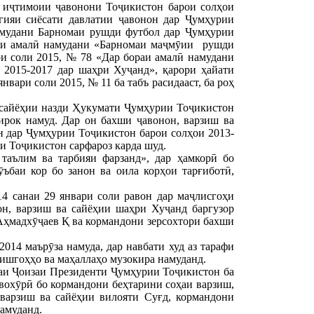
 иҷтимоии ҷавонони Тоҷикистон барои солҳои
гияи сиёсати давлатии ҷавонон дар Ҷумҳурии
намудани Барномаи рушди футбол дар Ҷумҳурии
рҳои амалӣ намудани «Барномаи маҷмӯии рушди
ри соли 2015, № 78 «Дар бораи амалӣ намудани
2015-2017 дар шаҳри Хуҷанд», қарори ҳайати
ари соли 2015, № 11 ба табъ расидааст, ба роҳ
 сайёҳии назди Ҳукумати Ҷумҳурии Тоҷикистон
ирок намуд. Дар он бахши ҷавонон, варзиш ва
 дар Ҷумҳурии Тоҷикистон барои солҳои 2013-
и Тоҷикистон сарфароз карда шуд.
таълим ва тарбияи фарзанд», дар ҳамкорӣ бо
ъбаи кор бо занон ва оила корҳои тарғиботӣ,
4 санаи 29 январи соли равон дар маҷлисгоҳи
н, варзиш ва сайёҳии шаҳри Хуҷанд баргузор
 Аҳмадхӯҷаев Қ ва кормандони зерсохтори бахши
014 маърӯза намуда, дар навбати худ аз тарафи
ишгоҳҳо ва маҳаллаҳо музокира намуданд.
раи Ҷоизаи Президенти Ҷумҳурии Тоҷикистон ба
вохӯрӣ бо кормандони беҳтарини соҳаи варзиш,
 варзиш ва сайёҳии вилояти Суғд, кормандони
амуданд.