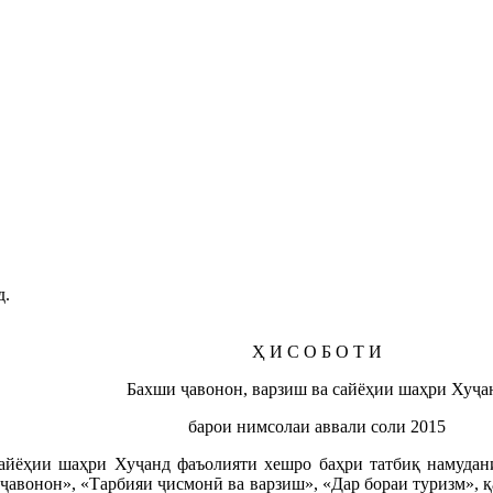
д.
Ҳ И С О Б О Т И
Бахши ҷавонон, варзиш ва сайёҳии шаҳри Хуҷа
барои нимсолаи аввали соли 2015
сайёҳии шаҳри Хуҷанд фаъолияти хешро баҳри татбиқ намуда
 ҷавонон», «Тарбияи ҷисмонӣ ва варзиш», «Дар бораи туризм», 