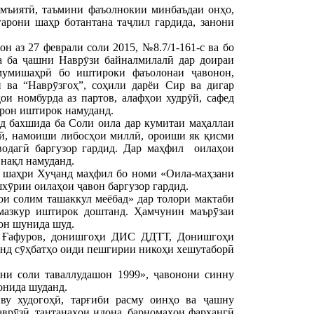
ҷамъиятӣ, таъмини фаъолнокии минбаъдаи онҳо,
арони шаҳр ботантана таҷлил гардида, занони
 аз 27 феврали соли 2015, №8.7/1-161-с ва бо
а ба ҷашни Наврӯзи байналмилалӣ дар доираи
мумишаҳрӣ бо иштироки фаъолонаи ҷавонон,
 ва “Наврӯзгоҳ”, соҳили дарёи Сир ва дигар
ои номбурда аз партов, алафҳои худрӯй, сафед
арон иштирок намуданд.
д бахшида ба Соли оила дар кумитаи маҳаллаи
зӣ, намоиши либосҳои миллӣ, ороиши як қисми
водагӣ баргузор гардид. Дар маҳфил оилаҳои
 нақл намуданд.
и шаҳри Хуҷанд маҳфил бо номи «Оила-маҳзани
хӯрии оилаҳои ҷавон баргузор гардид.
и солим ташаккул меёбад» дар толори мактаби
мазкур иштирок доштанд. Ҳамчунин маърӯзаи
он шунида шуд.
н Ғафуров, донишгоҳи ДИС ДДТТ, Донишгоҳи
ҷанд сӯҳбатҳо оиди пешгирии никоҳи хешутаборӣ
ни соли таваллудашон 1999», ҷавонони синну
онида шуданд.
ву худогоҳӣ, тарғиби расму оинҳо ва ҷашну
врӯзӣ, тантанаҳои идона, барномаҳои фарҳангӣ