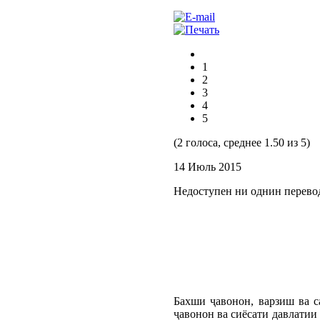
1
2
3
4
5
(2 голоса, среднее 1.50 из 5)
14 Июль 2015
Недоступен ни однин перево
Бахши ҷавонон, варзиш ва 
ҷавонон ва сиёсати давлатии