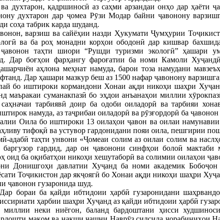
 ва духтарон, қадршиносӣ аз саҳми арзандаи онҳо дар ҳаёти 
нону духтарон дар ҷомеа Рӯзи Модар байни ҷавонону варзишг
ди соҳа табрик карда шуданд.
онон, варзиш ва сайёҳии назди Ҳукумати Ҷумҳурии Тоҷикистон
ологӣ ва ба роҳ монадни корҳои ободонӣ дар кишвар бахшид
ҷавонон таҳти шиори “Рушди туризми экологӣ” ҳашари у
ид. Дар боғҳои фарҳангу фароғатии ба номи Камоли Хуҷандӣ
ашарчиён аҳлона меҳнат намуда, барои тоза намудани мавзеъҳ
фтанд. Дар ҳашари мазкур беш аз 1500 нафар ҷавонону варзишг
апай бо иштироки кормандони Хонаи ақди никоҳи шаҳри Хуҷан
нд маъракаи суманакпазӣ бо эҳдои анъанаҳои миллии хӯрокпа
 саҳначаи тарбиявӣ доир ба одоби оиладорӣ ва тарбияи хона
штирок намуда, аз таҷрибаи оиладорӣ ва рӯзғордорӣ ба ҷавонон
лалии Оила бо иштироки 13 оилаҳои ҷавон ва оилаи намунави
аҳливу тифоқӣ ва устувор гардонидани пояи оила, пешгирии пош
-адабӣ таҳти унвони «Ҷомеаи солим аз оилаи солим ва наслҳо
баргузор гардид, дар он ҷавонони синфҳои болоӣ мактаби 
ҳ оид ба оқибатҳои никоҳи хешутаборӣ ва солимии оилаҳои ҷав
они Донишгоҳи давлатии Хуҷанд ба номи академик Бобоҷо
иёсати Тоҷикистон дар якҷоягӣ бо Хонаи ақди никоҳи шаҳри Ху
ни ҷавонон гузаронида шуд.
Дар бораи ба қайди ибтидоии ҳарбӣ гузаронидани шаҳрвандо
миссириати ҳарбии шаҳри Хуҷанд аз қайди ибтидоии ҳарбӣ гузар
и миллии неки ниёгон, баланд бардоштани ҳисси худшиноси
ардошти мақом ва нақши ҷашни Наврӯз силсила чорабиниҳои На