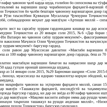
0 нафар ҷавонон ҷалб карда шуда, ғолибон бо сипоснома ва тӯҳф
таълимӣ ва варзишии шаҳр чорабиниҳои фарҳангӣ-варзишӣ б
и Тоҷикистон бо ҷалби бештари ҷавонону варзишгарон доир га
ди Рӯзи таъсисёбии Қувваҳои Мусаллаҳи Ҷумхурии Тоҷикисто
рбӣ, собиқадорони меҳнат дар мавзӯҳои «Артиши миллӣ – сипа
уҳити зист ва сарсабзу хуррам гардонидани кишвар ва дар асо
мҳурии Тоҷикистон аз 20 январи соли 2015, №6 «Дар бораи
н Ватанро мо ҷавонон сабзу хуррам мекунем!», факсограммаи К
оти вакилони Маҷлиси Олии Ҷумҳурии Тоҷикистон ва маҷлисҳо
у хуррам мекунем!» баргузор гардид.
и соли равон дар Муассисаи давлатии «Мактаби варзишии 
 аз 100 нафар ҷавонону варзишгарон доир гардида, беш аз 70 а
латии мактабҳои варзишии бачагон ва наврасони шаҳр дар ма
 850 адад гулҳои ороишӣ шинонида шуданд.
ҳр аз 14 январи соли 2015, №29 Барномаи шаҳрии «Соли 2015-С
о, биноҳо, муассисаҳо ва идораю ташкилотҳо корҳои ободонӣ, ка
амуданд.
ни маърифати ҷавонон ва эҳтироми фарҳанги миллӣ, санаи 15
ар мавзӯи «Ташаккули фарҳангӣ, инсондӯстӣ ва таҳаммулп
рзода баргузор гардид, ки дар он зиёда аз 80 нафар ҷавонон иш
о дар мавзӯъҳои «Мақоми васоити ахбори омма дар рушди ҷоме
 зинаҳои таърихии ташаккул ва рушди андешаи миллӣ», «Низо
аъмини рушди Тоҷикистон» баргузор гардиданд.