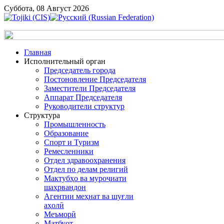
Суббота, 08 Август 2026
Главная
Исполнительный орган
Председатель города
Постоновление Председателя
Заместители Председателя
Аппарат Председателя
Руководители структур
Структура
Промышленность
Образование
Спорт и Туризм
Ремесленники
Отдел здравоохранения
Отдел по делам религий
Мактубҳо ва муроҷиати
шаҳрвандон
Агентии меҳнат ва шуғли
аҳолӣ
Меъморӣ
Матбуот