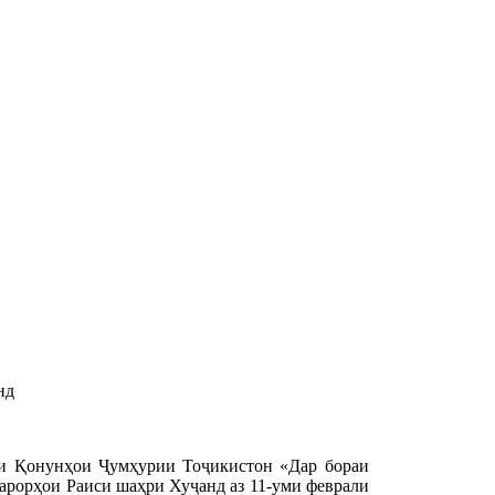
нд
ни Қонунҳои Ҷумҳурии Тоҷикистон «Дар бораи
қарорҳои Раиси шаҳри Хуҷанд аз 11-уми феврали