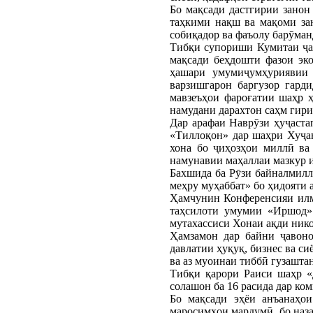
Бо мақсади дастгирии занон
таҳкими нақш ва мақоми за
собиқадор ва фаъолу барӯман
Тибқи супориши Кумитаи ҷав
мақсади беҳдошти фазои эк
ҳашари умумиҷумҳуриявии 
варзишгарон баргузор гард
мавзеъҳои фароғатии шаҳр ҳ
намудани дарахтон саҳм гири
Дар арафаи Наврӯзи ҳуҷаст
«Тиллоқон» дар шаҳри Хуҷа
хона бо ҷиҳозҳои миллӣ ва
намунавии маҳаллаи мазкур и
Бахшида ба Рӯзи байналмил
меҳру муҳаббат» бо ҳидояти 
Ҳамчунин Конференсияи илмӣ
таҳсилоти умумии «Иршод» 
мутахассиси Хонаи ақди нико
Ҳамзамон дар байни ҷавон
давлатии ҳуқуқ, бизнес ва с
ва аз муоинаи тиббӣ гузашта
Тибқи қарори Раиси шаҳр «
солашон ба 16 расида дар ко
Бо мақсади эҳёи анъанаҳо
маросимҳои мардумӣ, бо наз