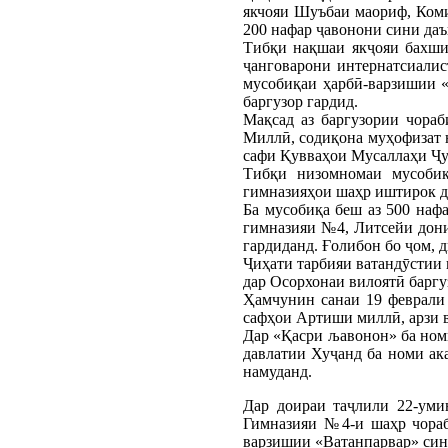
якчояи Шуъбаи маориф, Коми
200 нафар ҷавонони сини даъ
Тибқи нақшаи якҷояи бахши
ҷанговарони интернатсиали
мусобиқаи ҳарбӣ-варзишии 
баргузор гардид.
Мақсад аз баргузории чора
Миллӣ, содиқона муҳофизат н
сафи Қувваҳои Мусаллаҳи Ҷу
Тибқи низомномаи мусобиқ
гимназияҳои шаҳр иштирок д
Ба мусобиқа беш аз 500 наф
гимназияи №4, Литсейи дон
гардиданд. Ғолибон бо ҷом, 
Ҷиҳати тарбияи ватандӯстии 
дар Осорхонаи вилоятӣ баргу
Ҳамчунин санаи 19 феврали 
сафҳои Артиши миллӣ, арзи в
Дар «Қасри љавонон» ба ном
давлатии Хуҷанд ба номи ака
намуданд.
Дар доираи таҷлили 22-уми
Гимназияи №4-и шаҳр чораб
варзишии «Ватанпарвар» син