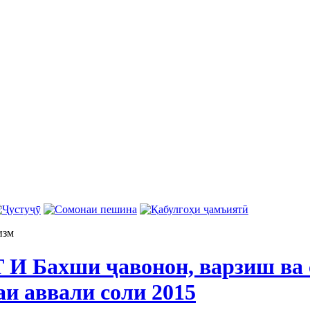
изм
Т И Бахши ҷавонон, варзиш ва
и аввали соли 2015