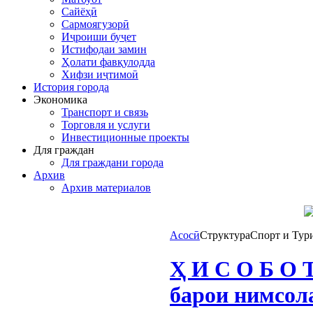
Сайёҳӣ
Сармоягузорӣ
Иҷроиши буҷет
Истифодаи замин
Ҳолати фавқулодда
Хифзи иҷтимоӣ
История города
Экономика
Транспорт и связь
Торговля и услуги
Инвестиционные проекты
Для граждан
Для граждани города
Архив
Архив материалов
Асосӣ
Структура
Спорт и Тур
Ҳ И С О Б О 
барои нимсола