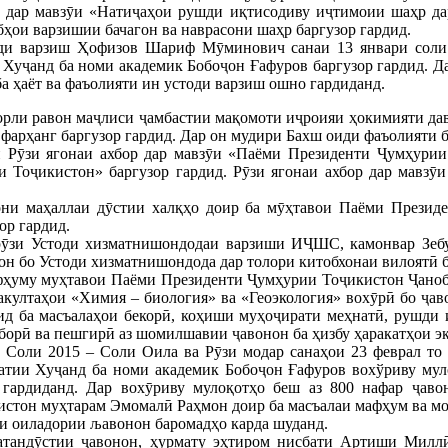
 дар мавзӯи «Натиҷаҳои рушди иқтисодиву иҷтимоии шаҳр дар
ҳои варзишии бачагон ва наврасони шаҳр баргузор гардид.
оди варзиш Ҳофизов Шариф Мӯминович санаи 13 январи соли
Хуҷанд ба номи академик Бобоҷон Ғафуров баргузор гардид. Да
а ҳаёт ва фаъолияти ин устоди варзиш ошно гардиданд.
орли равон маҷлиси ҷамбастии мақомоти иҷроияи ҳокимияти дав
 фарҳанг баргузор гардид. Дар он мудири Бахш оиди фаъолияти 
н Рӯзи ягонаи ахбор дар мавзӯи «Паёми Президенти Ҷумҳурии
 Тоҷикистон» баргузор гардид. Рӯзи ягонаи ахбор дар мавзӯи
ни маҳаллаи дӯстии халқҳо доир ба мӯҳтавои Паёми Презид
ор гардид.
рӯзи Устоди хизматнишондодаи варзиши ИҶШС, камонвар Зебун
н бо Устоди хизматнишондода дар толори китобхонаи вилоятӣ б
фҳуму муҳтавои Паёми Президенти Ҷумҳурии Тоҷикистон Ҷаноб
акултаҳои «Химия – биология» ва «Геоэкология» вохӯрӣ бо ҷав
д ба масъалаҳои бекорӣ, коҳиши муҳоҷирати меҳнатӣ, рушди 
борӣ ва пешгирӣ аз шомилшавии ҷавонон ба ҳизбу ҳаракатҳои эк
 Соли 2015 – Соли Оила ва Рӯзи модар санаҳои 23 феврал то 
атии Хуҷанд ба номи академик Бобоҷон Ғафуров вохўриву мул
 гардиданд. Дар вохӯриву мулоқотҳо беш аз 800 нафар ҷаво
стон муҳтарам Эмомалӣ Раҳмон доир ба масъалаи мафҳум ва мо
и оиладории љавонон баромадҳо карда шуданд.
атандӯстии ҷавонон, ҳурмату эҳтиром нисбати Артиши Миллӣ