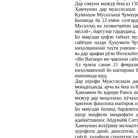
Дар озмуни мазкур беш аз 15
Ҳамчунин дар муассисаҳои 
Қувваҳои Мусаллаҳи Ҷумхури
Бахшида ба 22-умин солгар
Мусаллаҳ ва хизматҷиёни ҳа
миллӣ», баргузор гардиданд.
Бо мақсади ҳифзи табиат, м
сайёҳии назди Ҳукумати Ҷу
ниҳолшинонӣ таҳти унвони «И
ва дар арафаи рӯзи Интихоб
«Ин Ватанро мо ҷавонон сабз
Аз ҷумла санаи 21 феврал
ниҳолшинонӣ бо иштироки беш
шинонида шуд.
Дар атрофи Муассисаҳои дав
мевадиҳанда, арча ва беш аз
Ҳамзамон бо қарори Раиси ша
мазкур дар маҳаллаҳо, кӯчаҳ
ҷавонон фаъолона иштирок н
Бо мақсади баланд бардошта
шаҳр маҳфили маърифати д
адабиётшинос Абдунабӣ Сатто
Ҳамчунин вохӯриву мулоқотҳ
хурофоти динӣ, динситезӣ,
сиёсӣ, ҳадафҳои стратегии т