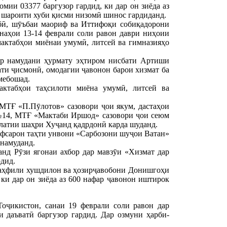
ии 03377 баргузор гардид, ки дар он зиёда аз
, шароити хуби қисми низомӣ шинос гардиданд.
бӣ, шӯъбаи маориф ва Иттифоқи собиқадорони
аҳои 13-14 феврали соли равон даври ниҳоии
актабҳои миёнаи умумӣ, литсей ва гимназияҳо
ор намудани ҳурмату эҳтиром нисбати Артиши
ати ҷисмонӣ, омодагии ҷавонон барои хизмат ба
мебошад.
актабҳои таҳсилоти миёна умумӣ, литсей ва
 МТҒ «П.Пӯлотов» сазовори ҷои якум, дастаҳои
№14, МТҒ «Мактаби Иршод» сазовори ҷои сеюм
латии шаҳри Хуҷанд қадрдонӣ карда шуданд.
 афсарон таҳти унвони «Сарбозони шуҷои Ватан»
 намуданд.
нд Рӯзи ягонаи ахбор дар мавзӯи «Хизмат дар
рдид.
маҳфили хушдилон ва ҳозирҷавобони Донишгоҳи
ки дар он зиёда аз 600 нафар ҷавонон иштирок
оҷикистон, санаи 19 феврали соли равон дар
даъватӣ баргузор гардид. Дар озмуни ҳарби-