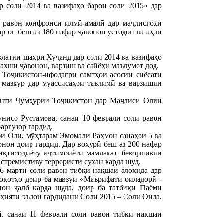
 соли 2014 ва вазифаҳо барои соли 2015» дар
 равон конфронси илмӣ-амалӣ дар маҷлисгоҳи
р он беш аз 180 нафар ҷавонон устодон ва аҳли
латии шаҳри Хуҷанд дар соли 2014 ва вазифаҳо
бахши ҷавонон, варзиш ва сайёҳӣ маълумот дод.
 Тоҷикистон-ифодагри самтҳои асосии сиёсати
 мазкур дар муассисаҳои таълимӣ ва варзишии
енти Ҷумҳурии Тоҷикистон дар Маҷлиси Олии
исо Рустамова, санаи 10 феврали соли равон
аргузор гардид.
и Олӣ, мӯҳтарам Эмомалӣ Раҳмон санаҳои 5 ва
онон доир гардид. Дар вохӯрӣ беш аз 200 нафар
иқтисодиёту иҷтимоиёти мамлакат, бекоршавии
стремистиву террористӣ сухан карда шуд.
6 марти соли равон тибқи нақшаи алоҳида дар
оқотҳо доир ба мавзӯи «Маърифати оиладорӣ -
нон ҷалб карда шуда, доир ба татбиқи Паёми
ҳияти эълон гардидани Соли 2015 – Соли Оила,
, санаи 11 феврали соли равон тибқи нақшаи