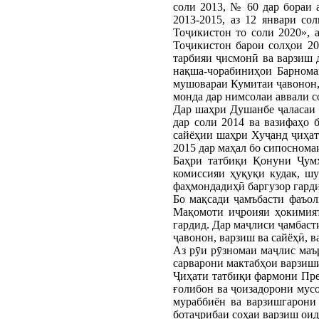
соли 2013, № 60 дар бораи
2013-2015, аз 12 январи с
Тоҷикистон то соли 2020»,
Тоҷикистон барои солҳои 2
тарбияи ҷисмонӣ ва варзиш 
нақша-чорабиниҳои Барнома
мушовараи Кумитаи ҷавонон, 
монда дар нимсолаи аввали с
Дар шаҳри Душанбе ҷаласаи 
дар соли 2014 ва вазифаҳо 
сайёҳии шаҳри Хуҷанд ҷиҳат
2015 дар маҳал бо сипоснома
Баҳри татбиқи Қонуни Ҷумҳ
комиссияи ҳуқуқи кудак, шу
фаҳмондадиҳӣ баргузор гард
Бо мақсади ҷамъбасти фаъол
Мақомоти иҷроияи ҳокимият
гардид. Дар маҷлиси ҷамбаст
ҷавонон, варзиш ва сайёҳӣ, 
Аз рӯи рӯзномаи маҷлис маър
сарварони мактабҳои варзиши
Ҷиҳати татбиқи фармони Пре
ғолибон ва ҷоизадорони мус
мураббиён ва варзишгарони 
ботаҷрибаи соҳаи варзиш ои