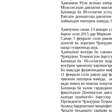
Ҳамзамон Рӯзи ягонаи ахбор
Муассисаҳои давлатии мактаб
Бахшида ба 80-солагии уст
Раёсати донишгоҳи давлатии 
пайвандон иштирок намуда, б
Ҳамчунин санаи 13 январи с
барои соли 2015 дар Маркази
Санаи 5 феврали соли раво
дохилӣ ва хориҷии Ҷумҳурии
шаҳр гузаронида шуд.
Ҳамчунин вохӯри бо сокино
Ҷумҳурии Тоҷикистон баргуз
Бахшида ба 60-солагии зод
вохӯрии ҷавонону варзишгаро
Бо мақсади фаҳмонидани ма
11 феврали соли равон дар ф
ҷавонон иштирок намуда, ои
ақди никоҳ ва никоҳи хешута
Бахшида ба эълон гардидани
факултаҳои Донишгоҳи давл
калиди хушбахтӣ» баргузор
Президенти Ҷумҳурии Тоҷики
баланд бардоштани маърифат
Ҷиҳати беҳдошти тарбияи в