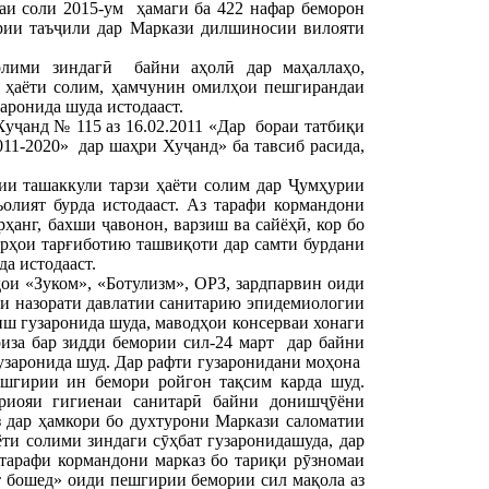
аи соли 2015-ум ҳамаги ба 422 нафар беморон
ёрии таъҷили дар Маркази дилшиносии вилояти
олими зиндагӣ байни аҳолӣ дар маҳаллаҳо,
 ҳаёти солим, ҳамчунин омилҳои пешгирандаи
аронида шуда истодааст.
ҷанд № 115 аз 16.02.2011 «Дар бораи татбиқи
11-2020» дар шаҳри Хуҷанд» ба тавсиб расида,
и ташаккули тарзи ҳаёти солим дар Ҷумҳурии
олият бурда истодааст. Аз тарафи кормандони
анг, бахши ҷавонон, варзиш ва сайёҳӣ, кор бо
корҳои тарғиботию ташвиқоти дар самти бурдани
а истодааст.
и «Зуком», «Ботулизм», ОРЗ, зардпарвин оиди
зи назорати давлатии санитарию эпидемиологии
ш гузаронида шуда, маводҳои консерваи хонаги
риза бар зидди бемории сил-24 март дар байни
узаронида шуд. Дар рафти гузаронидани моҳона
ешгирии ин бемори ройгон тақсим карда шуд.
 риояи гигиенаи санитарӣ байни донишҷӯёни
 дар ҳамкори бо духтурони Маркази саломатии
ти солими зиндаги сӯҳбат гузаронидашуда, дар
тарафи кормандони марказ бо тариқи рӯзномаи
т бошед» оиди пешгирии бемории сил мақола аз