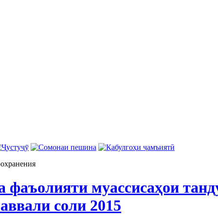
оохранения
ба фаъолияти муассисаҳои тан
аввали соли 2015