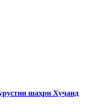
дурустии шаҳри Хуҷанд