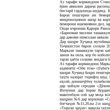
Аз тарафи кормандони Стан
ёрии аввалин дараҷа расони
бистарӣ гардонида шуданд. 
Барои пешгирии ин беморӣ
микроноҳияхои шаҳр ва кор
беморони ишемиявии дил, зар
Оиди иҷроиши Қарори Раиси 
«Барномаи миллии ташаккули
дар давоми нимсолаи аввали 
Дар шаҳри Хуҷанд мутобиқи
Тоҷикистон барои солҳои 20
Маркази ташаккули тарзи ҳаё
занон ва оила, кор бо нобол
тарзи ҳаёти солими зиндаги 
Аз тарафи кормандони Марка
аҳамияти «Оби тоза» сӯҳбату
шаҳри Хуҷанд баҳри пешгири
таҳти назорат гирифта шуд.
аҳолӣ, донишҷӯёну толибилм
дар ҷойҳои серодам «Дӯкон
Инчунин дар бораи бурдан
макотибҳои олӣ ҳар моҳа во
шаҳрии №6 дар корхонаи «Са
боғчаҳои №11,20,ва 2-и шаҳ
«Тирози ҷаҳон» мақола таҳт