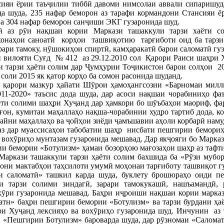
сияи ёрии таъҷилии тиббӣ давоми нимсолаи аввали сипаришуд
да шуда, 235 нафар беморон аз тарафи кормандони Стансияи 
Ба 304 нафар беморон санҷиши ЭКГ гузаронида шуд.
 аз рӯи нақшаи кории Маркази ташаккули тарзи хаёти с
хонаҳои саноатӣ корҳои ташвиқотию тарғиботи оид ба тарзи
ари тамоку, нӯшокиҳои спиртӣ, камҳаракатӣ барои саломатӣ гуз
вилояти Суғд № 412 аз 29.12.2010 сол Қарори Раиси шаҳри Ху
 тарзи ҳаёти солим дар Ҷумҳурии Тоҷикистон барои солҳои 20
соли 2015 як қатор корҳо ба сомон расонида шуданд.
 қарори мазкур ҳайати Шӯрои ҳамоҳангсозии «Барномаи милли
11-2020» таъсис дода шуда, дар асоси нақшаи чорабиниҳо фаъ
ти солими шаҳри Хуҷанд дар ҳамкори бо шӯъбаҳои маориф, фарҳ
иғон, кумитаи маҳаллаҳо нақша-чорабинии худро тартиб дода, 
байни маҳаллаҳо ва ҷойҳои зиёди ҷамъшавии аҳоли корбарӣ намуд
з дар муассисаҳои табобатии шаҳр нисбати пешгирии бемориҳо
 вохӯриҳо мунтазам гузаронида мешавад. Дар якҷояги бо Марка
и бемории «Ботулизм» ҳамаи бозорҳою мағозаҳои шаҳр аз тафти
 Маркази ташаккули тарзи ҳаёти солим бахшида ба «Рӯзи мубо
они мактабҳои таҳсилоти умумӣ моҳонаи тарғиботу ташвиқот г
и саломатӣ» ташкил карда шуда, буклету брошюраҳо оиди п
и тарзи солими зиндагӣ, зарари тамокукашӣ, нашъамандӣ,
хӯри гузаронида мешавад. Баҳри иҷроиши нақшаи кории марказ
тн» баҳри пешгирии бемории «Ботулизм» ва тарзи бурдани ҳаё
ри Хуҷанд лексияҳо ва вохӯриҳо гузаронида шуд. Инчунин аз 
и «Пешгирии Ботулизм» бароварда шуда, дар рӯзномаи «Салома