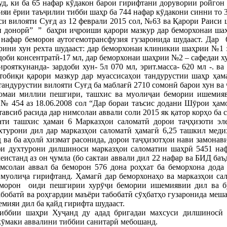
д, ки ба 65 нафар кӯдакон барои гирифтани дорувории ройгон 
яи ёрии таъҷилии тибби шаҳр ба 744 нафар кӯдакони синни то 3
и вилояти Суғд аз 12 феврали 2015 сол, №63 ва Қарори Раиси 
и донорӣ” ” баҳри иҷроиши қарори мазкур дар беморхонаи шаҳ
 нафар беморон аутогемотрансфузия гузаронида шудааст.
Дар 6
ини хун рехта шудааст: дар беморхонаи клиникии шаҳрии №1 : з
доби консентратӣ-17 мл, дар беморхонаи шаҳрии №2 – сафедаи ху
ояткунанда- зардоби хун- 5л 070 мл, эрит.масса- 620 мл -. ва 
тобиқи қарори мазкур дар муассисаҳои тандурустии шаҳр ҳама
тандурустии вилояти Суғд ба маблағӣ 2710 сомонӣ барои хун ва 
омаи миллии пешгири, ташхис ва муолиҷаи бемории ишемияв
 454 аз 18.06.2008 сол “Дар бораи таъсис додани Шӯрои ҳамо
авсиб расида дар нимсолаи аввали соли 2015 як қатор корҳо ба 
ати ташхис ҳамаи 6 Марказҳои саломатӣ дорои таҷҳизоти эле
турони дил дар марказҳои саломатӣ ҳамагӣ 6,25 ташкил меди
 ва ба аҳолӣ хизмат расонида, дорои таҷҳизотҳои нави замона
фи духтурони дилшиноси марказҳои саломатии шаҳрӣ 5451 наф
истанд аз он ҷумла (бо сактаи аввали дил 22 нафар ва БИД баъд
мсолаи аввал ба беморон 576 дона роҳхат ба беморхона дода
 муолиҷа гирифтанд. Ҳамагӣ дар беморхонаҳо ва марказҳои са
беморон оиди пешгирии хурӯҷи бемории ишемиявии дил ва б
бобатӣ ва роҳгардии маъёри табобатӣ сӯҳбатҳо гузаронида меш
емияи дил ба қайд гирифта шудааст.
иббии шаҳри Хуҷанд ду адад бригадаи махсуси дилшиносӣ ф
кӯмаки аввалини тиббии санитарӣ мебошанд.