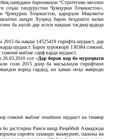
тбиқ намудани барномаҳои “Стратегияи миллии
ти соҳаи тандурустии Ҷумҳурии Тоҷикистон»,
ии Ҷумҳурии Тоҷикистон, қарорҳои Мақомоти
авлатии шаҳри Хуҷанд барои беҳдошти вазъи
сони ба аҳолӣ дар асоси нақшаи тасдиқгардида
 2015 ба нақша 14525419 гирифта шудааст, дар
карда шудааст. Барои хурокворӣ 130384 сомонӣ,
 сомонӣ маблағ сарф карда шудааст.
26.03.2010 сол «
Дар бораи кор бо муро
ҷ
иати
али соли 2015 доир ба масъалаҳои гирифтани
рвандон ворид гардид, ки ҳамаи онҳо мавриди
зор сомонӣ маблағ пешбини шудааст ва таъмир
а бо дастгирии Раиси шаҳр Раҷаббой Аҳмадзода
морхона сирояти таъмири маъмурият, ошхона ва