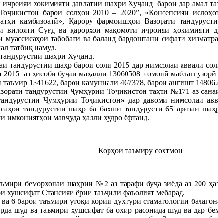
 ичроияи хокимияти давлатии шахри Хуҷанд барои дар амал та
оҷикистон барои солҳои 2010 – 2020”, «Консепсияи ислоҳо
сатҳи камбизоатӣ», Қарору фармоишҳои Вазорати тандуруст
и вилояти Суғд ва қарорхои мақомоти иҷроияи ҳокимияти д
и муассисаҳои табобатӣ ва баланд бардоштани сифати хизматра
ал татбиқ намуд.
тандурустии шаҳри Хуҷанд.
и тандурустии шаҳр барои соли 2015 дар нимсолаи аввали соли
 2015 аз ҳисоби буҷаи маҳалли 13060508 сомонӣ маблаггузорӣ 
и таъмир 1341622, барои камунналӣ 467378, барои ангишт 148062
рати тандурустии Ҷумҳурии Тоҷикистон таҳти №171 аз санаи 
андурустии Ҷумҳурии Тоҷикистон
»
дар давоми нимсолаи авв
исаҳои тандурустии шаҳр ба бахши тандурусти 65 аризаи шаҳ
ўи имкониятҳои мавҷуда ҳалли худро ёфтанд.
Корҳои таъмиру сохтмон
аъмири беморхонаи шаҳрии №2 аз тарафи буҷа зиёда аз 200 ҳа
ри хушсифат Стансияи ёрии таъҷилӣ фаъолият мебарад.
ва 6 барои таъмири утоқи кории духтури стаматологии бачагон
арда шуд ва таъмири хушсифат ба охир расонида шуд ва дар бе