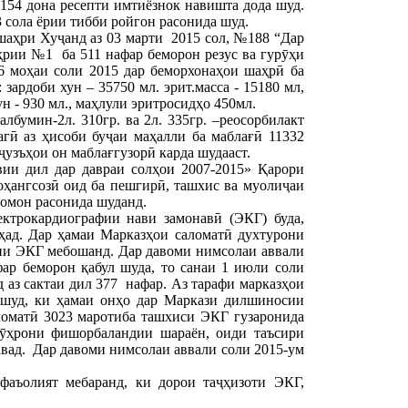
154 дона ресепти имтиёзнок навишта дода шуд.
 сола ёрии тибби ройгон расонида шуд.
шаҳри Хуҷанд аз 03 марти 2015 сол, №188 “Дар
рии №1 ба 511 нафар беморон резус ва гурӯҳи
 моҳаи соли 2015 дар беморхонаҳои шаҳрӣ ба
ардоби хун – 35750 мл. эрит.масса - 15180 мл,
н - 930 мл., маҳлули эритросидҳо 450мл.
албумин-2л. 310гр. ва 2л. 335гр. –реосорбилакт
гӣ аз ҳисоби буҷаи маҳалли ба маблағӣ 11332
ҷузъҳои он маблағгузорӣ карда шудааст.
ии дил дар давраи солҳои 2007-2015» Қарори
ҳангсозӣ оид ба пешгирӣ, ташхис ва муолиҷаи
сомон расонида шуданд.
ктрокардиографии нави замонавӣ (ЭКГ) буда,
ҳад. Дар ҳамаи Марказҳои саломатӣ духтурони
вии ЭКГ мебошанд. Дар давоми нимсолаи аввали
ар беморон қабул шуда, то санаи 1 июли соли
 аз сактаи дил 377 нафар. Аз тарафи марказҳои
 шуд, ки ҳамаи онҳо дар Маркази дилшиносии
ломатӣ 3023 маротиба ташхиси ЭКГ гузаронида
ӯҳрони фишорбаландии шараён, оиди таъсири
авад. Дар давоми нимсолаи аввали соли 2015-ум
аъолият мебаранд, ки дорои таҷҳизоти ЭКГ,