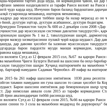
қша-чорабини тартиб дода шуда, он кормандони ҷавон, ки дар
ифтани замини наздиҳавлиги аз тарафи Раиси вилоят ва Раиси 
игӣ ҷудо карда шуд. Инчунин барои баланд бардоштани дараҷаи 
алқӣ гузаронида мешаванд, иштирок менамоянд.
 кадрҳо дар муассисаҳои тиббии шаҳр ба назар мерасад аз он 
ю бинӣ, духтури эҳёгар, духтури асабшинос, духтури бодигарм.
Ҷумҳурии Тоҷикистон таҳти № 600 аз 2 декабри соли 2008 «Дар
икистон дар муассисаҳои системаи давлатии тандурустӣ», қаро
орхонаҳои шаҳрии № 1 ва 2, таваллудхонаи шаҳрӣ, дармонгоҳи
рори мазкур хизматрасонии пулакӣ ҷорӣ карда шудааст. Дар дав
ашуда, дар давоми ҳисобот ба хазинаи муассисаҳои тандуруст
ридгардида барои пардохти музди маоши кормандон, хариди
равона карда мешаванд.
 вилояти Суғд аз 12 феврали 2015 сол, №67 ва қарори Раиси 
а маъюбони Ҷанги Бузурги Ватанӣ ва шахсони ба онҳо баробар 
сисаҳои тандурустии шаҳри Хуҷанд иштирокчиён ва маъюбони 
ар, бартараф намудани Садамаи Чернобил- 49 нафар ва иштирок
ли 2015 ба 261 нафар шахсони имтиёзнок 1030 дона ресепти 
ройгон таъмин намудани ин гуна шахсон то санаи ҳисобот ба К
шудааст. Барои шахсони имтиёзнок дар беморхонаҳои шаҳр ҳуҷ
аст. Дар нимсолаи аввали соли 2015 аз тарафи кормандони С
В ёрии авалиндараҷаи тиббӣ расонида шуд.
 вилояти Суғд аз 12 феврали соли 2015, №66 ва қарори Раиси 
акони синни то 3 сола ва маъюбони модарзод бо дорувориҳо”