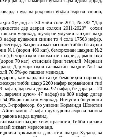
охир расида таъмири шӯъбаи 1-ум идома дорад,
оварда шуда ва роҳравӣ шӯъбаи амрози занона,
аҳри Хуҷанд аз 30 майи соли 2011, № 382 “Дар
ҷикистон дар давраи солҳои 2011-2020” соҳаи
о ташкил медиҳад, шумораи умумии занҳои шаҳр
8 нафар кӯдакони синни то 4 сола 17563 нафар,
бар мегирад. Баҳри хизматрасонии тибби ба аҳоли
рии №1 (дорои 460 кат), беморхонаи шаҳрии №2
 кат), 6 марказҳои саломатии шаҳрӣ, дармонгоҳи
дорои 70 кат), стансияи ёрии таъҷилӣ, Маркази
аранд. Дар марказҳои саломатии шаҳрии № 1 ва
ҳолӣ 70,5%-ро ташкил медиҳад.
одарон, кам кардани сатҳи бемориҳои сироятӣ,
ссисаҳои тибби шаҳр 2260 нафар кормандони тиб
9 нафар, дараҷаи дуюм- 92 нафар, бе дараҷа – 20
р, дараҷаи дуюм- 47 нафар) ва 889 нафар дигар
т 54,0%-ро ташкил медиҳад. Инчунин бо унвони
фар, 3-профессор, бо унвони Корманди Шоистаи
 Айни замон 2 нафар духтурони амрози занона
 равона карда шуданд.
 саломатии шаҳрӣ хизматрасонии Тибби оилавӣ
илавӣ хизмат мерасонанд.
 иҷроияи ҳокимияти давлатии шаҳри Хуҷанд ва