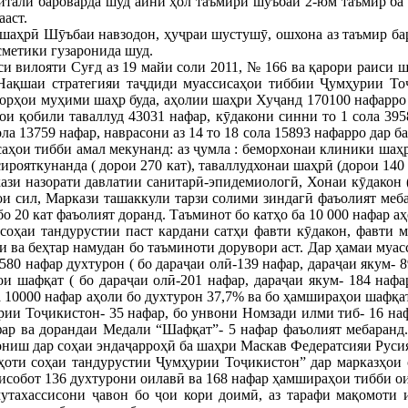
итали бароварда шуд айни ҳол таъмири шӯъбаи 2-юм таъмир ба 
ааст.
шаҳрӣ Шӯъбаи навзодон, ҳуҷраи шустушӯ, ошхона аз таъмир бар
сметики гузаронида шуд.
 вилояти Суғд аз 19 майи соли 2011, № 166 ва қарори раиси ш
 Нақшаи стратегияи таҷдиди муассисаҳои тиббии Ҷумҳурии То
хторҳои муҳими шаҳр буда, аҳолии шаҳри Хуҷанд 170100 нафарр
ҳои қобили таваллуд 43031 нафар, кӯдакони синни то 1 сола 395
ола 13759 нафар, наврасони аз 14 то 18 сола 15893 нафарро дар 
аҳои тибби амал мекунанд: аз ҷумла : беморхонаи клиники шаҳ
сирояткунанда ( дорои 270 кат), таваллудхонаи шаҳрӣ (дорои 140
ази назорати давлатии санитарӣ-эпидемиологӣ, Хонаи кӯдакон (
ои сил, Маркази ташаккули тарзи солими зиндагӣ фаъолият меб
о 20 кат фаъолият доранд. Таъминот бо катҳо ба 10 000 нафар а
соҳаи тандурустии паст кардани сатҳи фавти кӯдакон, фавти м
 ва беҳтар намудан бо таъминоти дорувори аст. Дар ҳамаи муа
580 нафар духтурон ( бо дараҷаи олӣ-139 нафар, дараҷаи якум- 8
и шафқат ( бо дараҷаи олӣ-201 нафар, дараҷаи якум- 184 нафа
 10000 нафар аҳоли бо духтурон 37,7% ва бо ҳамшираҳои шафқа
ии Тоҷикистон- 35 нафар, бо унвони Номзади илми тиб- 16 на
ар ва дорандаи Медали “Шафқат”- 5 нафар фаъолият мебаранд.
ниш дар соҳаи эндаҷарроҳӣ ба шаҳри Маскав Федератсияи Русия
ҳоти соҳаи тандурустии Ҷумҳурии Тоҷикистон” дар марказҳои
ҳисобот 136 духтурони оилавӣ ва 168 нафар ҳамшираҳои тибби о
мутахассисони ҷавон бо ҷои кори доимӣ, аз тарафи мақомоти