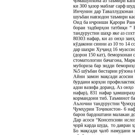
ҷомашуйхона аз таъмири кап
ки 300 ҳазор маблағ сарф шуд
Инчунин дар Таваллудхонаи 
шуъбаи навзодон таъмири ка
Оид ба иҷроиши Қарори Раиси
бораи тадбирҳои татбиқи “
тандурустии шаҳр яке аз со
80303 нафар, ки аз онҳо зан
кӯдакони синни аз 10 то 14 с
дар шаҳри Хуҷанд 16 муассис
(дорои 150 кат), беморхонаи 
стоматологии бачагона, Марк
мубориза бар зидди бемориҳ
№5 шӯъбаи бистарии рӯзона б
Айни замон мақсади асосии 
бурдани корҳои профилактики
адои вазифа доранд. Аз онҳо 
нафар), 831 нафар ҳамшираҳо
кормандони тиб. Таъминот ба
Аълочии тандурустии Ҷумҳур
Ҷумҳурии Тоҷикистон- 6 наф
барои бардоштани малакаи до
Дар асоси “Консепсияи исло
ҷорӣ карда шуда, то давраи 
Бо мақсади ҷалб намудани 