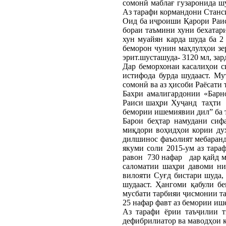
сомонӣ маблағ гузаронида шу
Аз тарафи кормандони Станси
Оид ба иҷроиши Қарори Раис
бораи таъмини хуни бехатар
хун муайян карда шуда ба 2
беморон чунин маҳлулҳои зер
эрит.шусташуда- 3120 мл, зар
Дар беморхонаи касалиҳои сир
истифода бурда шудааст. Му
сомонӣ ва аз ҳисоби Раёсати 
Бахри амалигардонии «Барн
Раиси шаҳри Хуҷанд таҳти №
бемории ишемиявии дил” ба т
Барои беҳтар намудани сиф
миқдори воҳидҳои кории дух
дилшинос фаъолият мебаранд
якуми соли 2015-ум аз тара
равон 730 нафар дар қайд ме
саломатии шаҳри давоми ни
вилояти Суғд бистари шуда,
шудааст. Ҳангоми қабули 
мусбати тарбияи ҷисмонии та
25 нафар фавт аз бемории иш
Аз тарафи ёрии таъҷилии т
дефибрилиатор ва маводҳои 