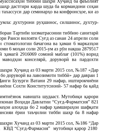
 муассисаҳои тиббии шаҳри Хуҷанд ба фаъолият
шаҳр дастгири карда шуда ба кормандони соҳаи
тахассуси дар семинарҳо ва конфронсҳое, ки аз
ҷумла: духтурони руҳшинос, силшинос, духтур-
 бораи Тартиби хизматрасонии тиббию санитарӣ
ри Раиси вилояти Суғд аз санаи 24 апрели соли
 стоматологии бачагона ва ҳамаи 6 марказҳои
оми 6 моҳаи соли 2015-ум аз рӯи нақша 2879517
ӣ ҳамагӣ 2916069 сомонӣ маблағ (101%) ворид
 маводҳои конселярӣ, доруворӣ ва пардохти
шаҳри Хуҷанд аз 03 марти 2015 сол, №187 «Дар
бо доруворӣ ва лавозимоти тиббӣ» дар давраи 1
Ҷанги Бузурги Ватани 29 нафар, иштирокчиёни
чиёни Сохти Конститутсионӣ- 57 нафар ба қайд
имтиёзнок навишта шудааст. Мутобиқи қарори
орхонаи Воҳиди Давлатии “Суғд-Фарматсия” 821
раҳои алоҳида бо 2 нафар ҳамшираҳои шафқати
тансияи ёрии таъҷилии тибби шаҳр ба 8 нафар
шаҳри Хучанд аз 03 марти 2015 сол, №186 “Дар
 ба КВД “Суғд-Фармасия” мутобиқи қарор 2180