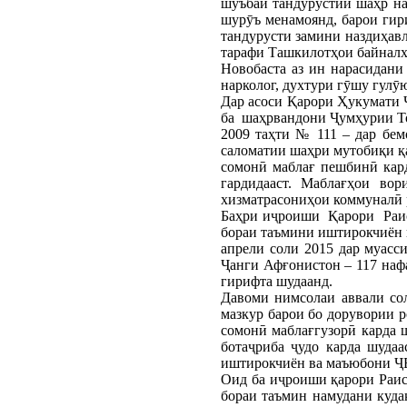
шӯъбаи тандурустии шаҳр на
шурӯъ менамоянд, барои гир
тандурусти замини наздиҳавл
тарафи Ташкилотҳои байналх
Новобаста аз ин нарасидани
нарколог, духтури гӯшу гулӯ
Дар асоси Қарори Ҳукумати 
ба шаҳрвандони Ҷумҳурии Тоҷ
2009 таҳти № 111 – дар бем
саломатии шаҳри мутобиқи қа
сомонӣ маблағ пешбинӣ кард
гардидааст. Маблағҳои во
хизматрасониҳои коммуналӣ 
Баҳри иҷроиши Қарори Раиси
бораи таъмини иштирокчиён в
апрели соли 2015 дар муас
Ҷанги Афғонистон – 117 наф
гирифта шудаанд.
Давоми нимсолаи аввали со
мазкур барои бо дорувории 
сомонӣ маблағгузорӣ карда 
ботаҷриба ҷудо карда шуда
иштирокчиён ва маъюбони ҶБ
Оид ба иҷроиши қарори Раиси
бораи таъмин намудани куд