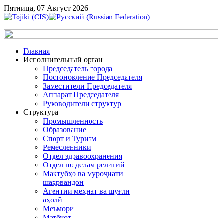
Пятница, 07 Август 2026
Главная
Исполнительный орган
Председатель города
Постоновление Председателя
Заместители Председателя
Аппарат Председателя
Руководители структур
Структура
Промышленность
Образование
Спорт и Туризм
Ремесленники
Отдел здравоохранения
Отдел по делам религий
Мактубҳо ва муроҷиати
шаҳрвандон
Агентии меҳнат ва шуғли
аҳолӣ
Меъморӣ
Матбуот