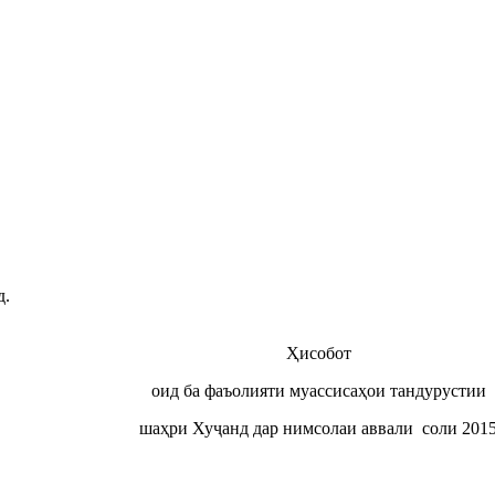
д.
Ҳисобот
оид ба фаъолияти муассисаҳои тандурустии
шаҳри Хуҷанд дар нимсолаи аввали соли 201