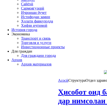
Сайёҳӣ
Сармоягузорӣ
Иҷроиши буҷет
Истифодаи замин
Ҳолати фавқулодда
Хифзи иҷтимоӣ
История города
Экономика
Транспорт и связь
Торговля и услуги
Инвестиционные проекты
Для граждан
Для граждани города
Архив
Архив материалов
Асосӣ
Структура
Отдел здрав
Ҳисобот оид 
дар нимсолаи 