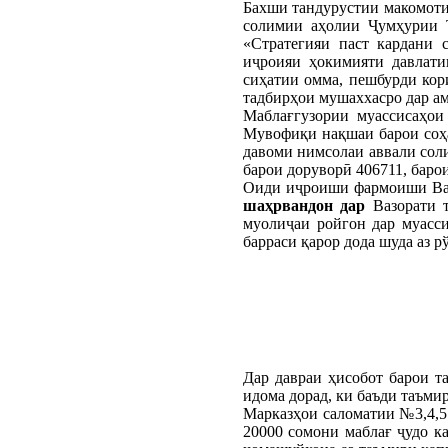
Бахши тандурустии макомоти
солимии аҳолии Ҷумҳурии Т
«Стратегияи паст кардани 
иҷроияи ҳокимияти давлати
сиҳатии омма, пешбурди кор
тадбирҳои мушаххасро дар ам
Маблағгузории муассисаҳои 
Мувофиқи нақшаи барои соҳа
давоми нимсолаи аввали соли
барои доруворӣ 406711, баро
Оиди иҷроиши фармоиши Вазо
шаҳрвандон дар
Вазорати т
муолиҷаи ройгон дар муасс
барраси қарор дода шуда аз р
Дар давраи ҳисобот барои т
идома дорад, ки баъди таъми
Марказҳои саломатии №3,4,5 
20000 сомони маблағ ҷудо к