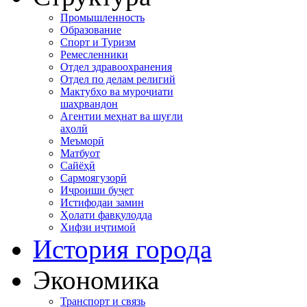
Промышленность
Образование
Спорт и Туризм
Ремесленники
Отдел здравоохранения
Отдел по делам религий
Мактубҳо ва муроҷиати
шаҳрвандон
Агентии меҳнат ва шуғли
аҳолӣ
Меъморӣ
Матбуот
Сайёҳӣ
Сармоягузорӣ
Иҷроиши буҷет
Истифодаи замин
Ҳолати фавқулодда
Хифзи иҷтимоӣ
История города
Экономика
Транспорт и связь