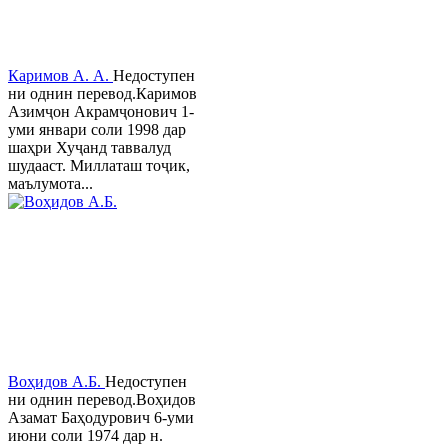
Каримов А. А.
Недоступен
ни однин перевод.Каримов
Азимҷон Акрамҷонович 1-
уми январи соли 1998 дар
шаҳри Хуҷанд таввалуд
шудааст. Миллаташ тоҷик,
маълумота...
Воҳидов А.Б.
Недоступен
ни однин перевод.Воҳидов
Азамат Баҳодурович 6-уми
июни соли 1974 дар н.