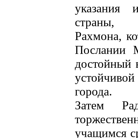
указания 
страны, 
Рахмона, ко
Послании 
достойный в
устойчиво
города.
Затем Ра
торжествен
учащимся с