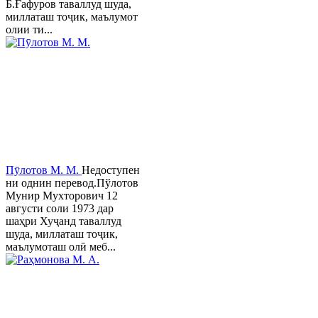
Б.Ғафуров таваллуд шуда,
миллаташ тоҷик, маълумот
олии ти...
Пӯлотов М. М.
Недоступен
ни однин перевод.Пўлотов
Мунир Мухторович 12
августи соли 1973 дар
шаҳри Хуҷанд таваллуд
шуда, миллаташ тоҷик,
маълумоташ олӣ меб...