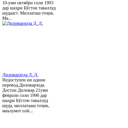
10-уми октябри соли 1993
дар шаҳри Бўстон таваллуд
шудааст. Миллаташ тоҷик.
Ма...
Диловарзода Д. Д.
Недоступен ни однин
перевод.Диловарзода
Достон Диловар 21уми
феврали соли 1996 дар
шаҳри Бӯстон таваллуд
шуда, миллатааш тоҷик,
маълумот олӣ...