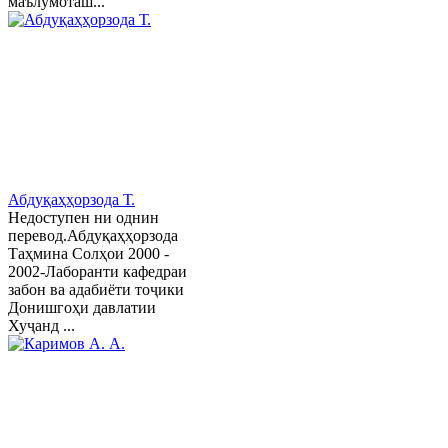
маълумоташ...
Абдуқаҳҳорзода Т.
Недоступен ни однин
перевод.Абдуқаҳҳорзода
Таҳмина Солҳои 2000 -
2002-Лаборанти кафедраи
забон ва адабиёти тоҷики
Донишгоҳи давлатии
Хуҷанд ...