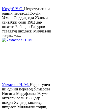
Юсуфӣ У. C.
Недоступен ни
однин перевод.Юсуфӣ
Усмон Сиддиқзода 23-юми
сентябри соли 1982 дар
ноҳияи Бобоҷон Ғафуров
таваллуд шудааст. Миллаташ
тоҷик, ма...
Ӯлмасова Н. М.
Недоступен
ни однин перевод.Ӯлмасова
Нигина Маруфовна 08-уми
октябри соли 1980 дар
шаҳри Хуҷанд таваллуд
шудааст. Миллаташ тоҷик,