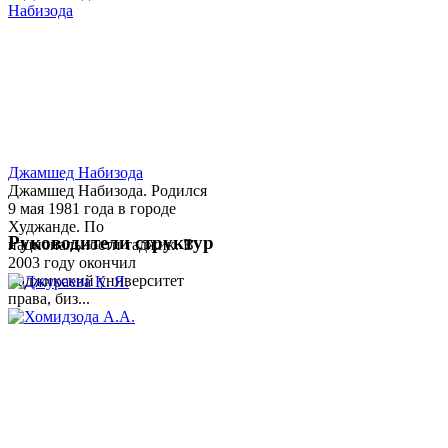
Джамшед Набизода
Джамшед Набизода. Родился
9 мая 1981 года в городе
Худжанде. По
Руководители структур
национальности таджик. В
2003 году окончил
Таджикский университет
права, биз...