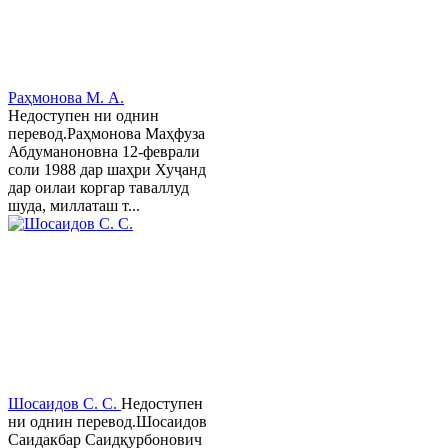
Раҳмонова М. А.
Недоступен ни однин
перевод.Раҳмонова Маҳфуза
Абдуманоновна 12-феврали
соли 1988 дар шаҳри Хуҷанд
дар оилаи коргар таваллуд
шуда, миллаташ т...
Шосаидов С. С.
Недоступен
ни однин перевод.Шосаидов
Саидакбар Саидқурбонович