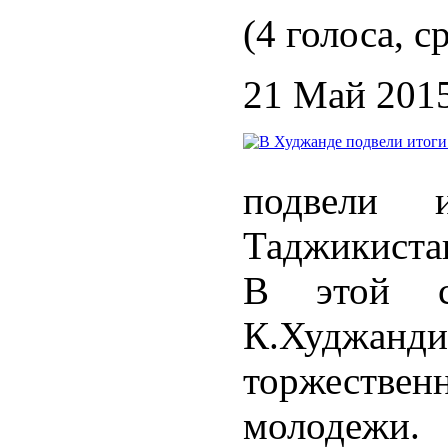
(4 голоса, с
21 Май 201
подвели 
Таджикиста
В этой с
К.Худж
торжест
молодежи.