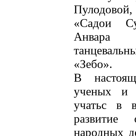
Пулодовой
«Садои Су
Анвара 
танцеваль
«Зебо».
В настоя
ученых и 
учатьс в 
развитие
народных д