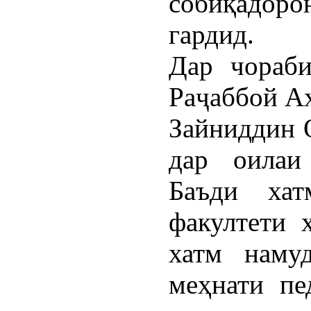
собиқадо
гардид.
Дар чораб
Раҷаббой А
Зайниддин 
дар оилаи 
Баъди хат
факултети 
хатм наму
меҳнати пе