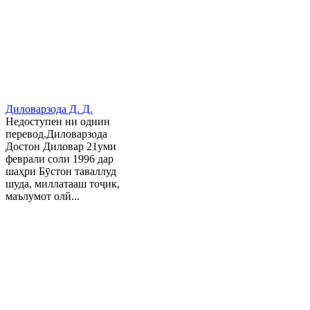
Диловарзода Д. Д.
Недоступен ни однин
перевод.Диловарзода
Достон Диловар 21уми
феврали соли 1996 дар
шаҳри Бӯстон таваллуд
шуда, миллатааш тоҷик,
маълумот олӣ...