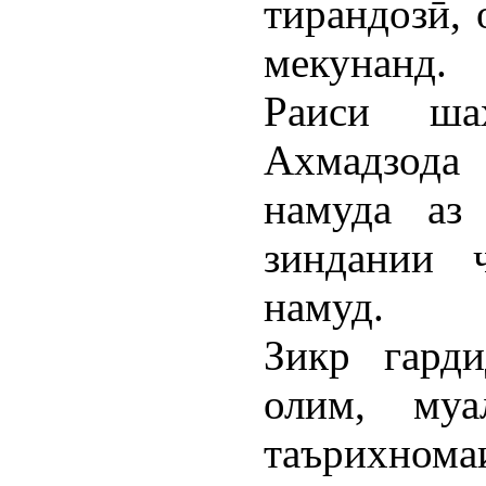
тирандозӣ, 
мекунанд.
Раиси ша
Ахмадзод
намуда аз
зиндании ч
намуд.
Зикр гард
олим, муа
таърихном