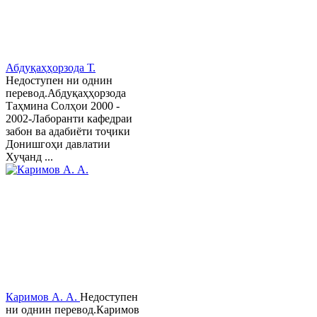
Абдуқаҳҳорзода Т.
Недоступен ни однин
перевод.Абдуқаҳҳорзода
Таҳмина Солҳои 2000 -
2002-Лаборанти кафедраи
забон ва адабиёти тоҷики
Донишгоҳи давлатии
Хуҷанд ...
Каримов А. А.
Недоступен
ни однин перевод.Каримов