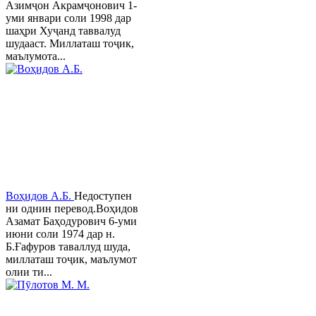
Азимҷон Акрамҷонович 1-
уми январи соли 1998 дар
шаҳри Хуҷанд таввалуд
шудааст. Миллаташ тоҷик,
маълумота...
Воҳидов А.Б.
Недоступен
ни однин перевод.Воҳидов
Азамат Баҳодурович 6-уми
июни соли 1974 дар н.
Б.Ғафуров таваллуд шуда,
миллаташ тоҷик, маълумот
олии ти...