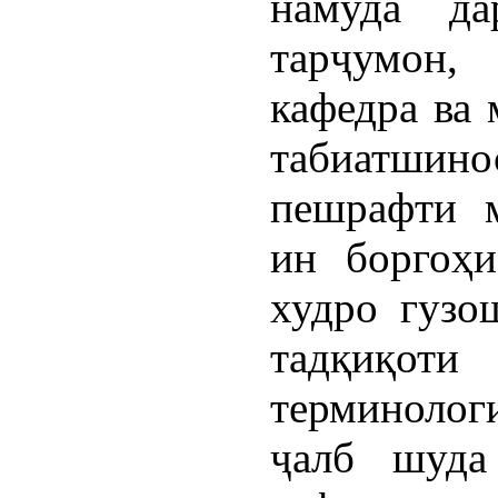
намуда да
тарҷумон,
кафедра ва 
табиатшино
пешрафти 
ин боргоҳи
худро гузо
тадқиқоти
терминолог
ҷалб шуда