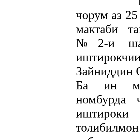
чорум аз 25
мактаби т
№2-и ша
иштирокчи
Зайниддин 
Ба ин му
номбурда 
иштирок
толибил