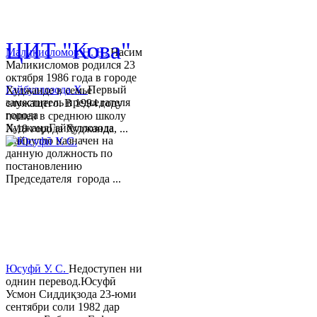
© 2013-2018 Разработчик и 
ЦИТ "Кова"
Маликисломов Н. Н.
Насим
Маликисломов родился 23
октября 1986 года в городе
Гайбуллозода Х.
Первый
Худжанде в семье
заместитель председателя
служащего. В 1994 году
города
пошел в среднюю школу
ХуджандГайбуллозода
№18 города Худжанда, ...
Хайрулло назначен на
данную должность по
постановлению
Председателя города ...
Юсуфӣ У. C.
Недоступен ни
однин перевод.Юсуфӣ
Усмон Сиддиқзода 23-юми
сентябри соли 1982 дар