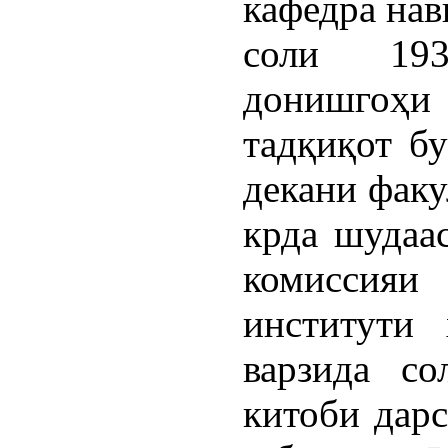
кафедра нав
соли 193
донишго
тадқиқот бу
декани факу
крда шудаас
комиссияи
институти
варзида с
китоби дар