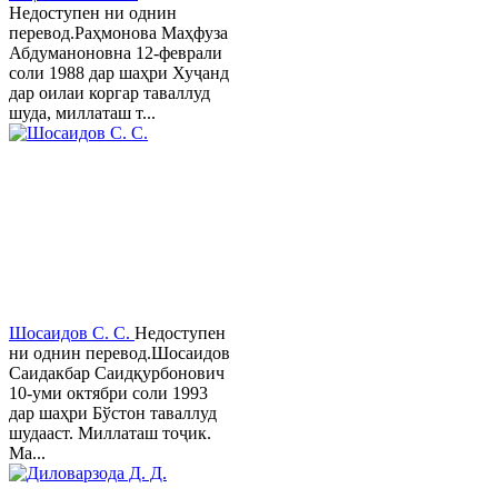
Недоступен ни однин
перевод.Раҳмонова Маҳфуза
Абдуманоновна 12-феврали
соли 1988 дар шаҳри Хуҷанд
дар оилаи коргар таваллуд
шуда, миллаташ т...
Шосаидов С. С.
Недоступен
ни однин перевод.Шосаидов
Саидакбар Саидқурбонович
10-уми октябри соли 1993
дар шаҳри Бўстон таваллуд
шудааст. Миллаташ тоҷик.
Ма...