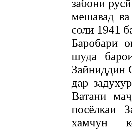
забони русӣ
мешавад ва
соли 1941 б
Баробари о
шуда барои
Заӣниддин 
дар задуху
Ватани маҷ
посёлкаи З
хамчун к