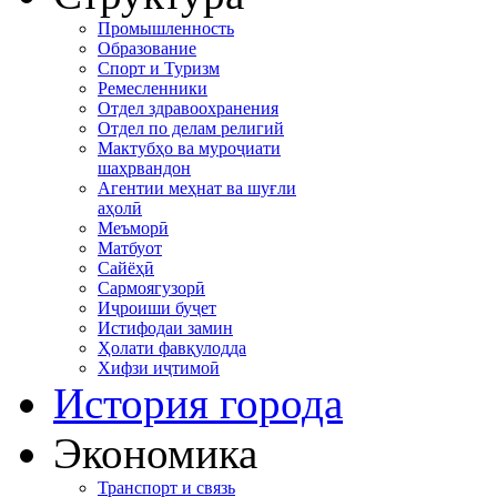
Промышленность
Образование
Спорт и Туризм
Ремесленники
Отдел здравоохранения
Отдел по делам религий
Мактубҳо ва муроҷиати
шаҳрвандон
Агентии меҳнат ва шуғли
аҳолӣ
Меъморӣ
Матбуот
Сайёҳӣ
Сармоягузорӣ
Иҷроиши буҷет
Истифодаи замин
Ҳолати фавқулодда
Хифзи иҷтимоӣ
История города
Экономика
Транспорт и связь