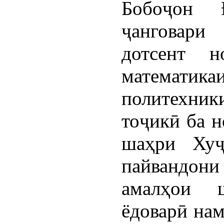
Бобоҷон Ғ
ҷанговари
дотсент н
матема
политехни
тоҷикӣ ба 
шаҳри Хуҷ
пайвандони
амалҳои 
ёдоварӣ нам