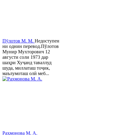
Пӯлотов М. М.
Недоступен
ни однин перевод.Пўлотов
Мунир Мухторович 12
августи соли 1973 дар
шаҳри Хуҷанд таваллуд
шуда, миллаташ тоҷик,
маълумоташ олӣ меб...
Раҳмонова М. А.