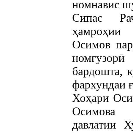
номнавис шу
Сипас Ра
ҳамроҳии 
Осимов пар
номгузор
бардошта, 
фархундаи ғ
Хоҳари Оси
Осимова 
давлатии Х