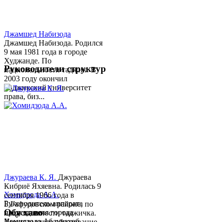
Джамшед Набизода
Джамшед Набизода. Родился
9 мая 1981 года в городе
Худжанде. По
Руководители структур
национальности таджик. В
2003 году окончил
Таджикский университет
права, биз...
Джураева К. Я.
Джураева
Кибриё Яхяевна. Родилась 9
Хомидзода А.А.
сентября 1966 года в
Руководитель аппарата
Б.Гафуровском районе, по
Обу хаво
председателя города
национальности таджичка.
Хомидзода Абдувахоб
Имеет высшее образование.