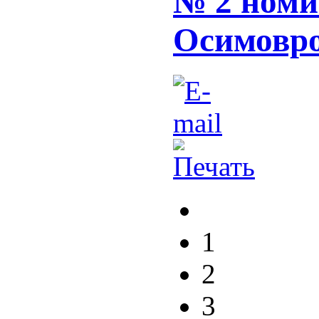
№ 2 номи
Осимовро
1
2
3