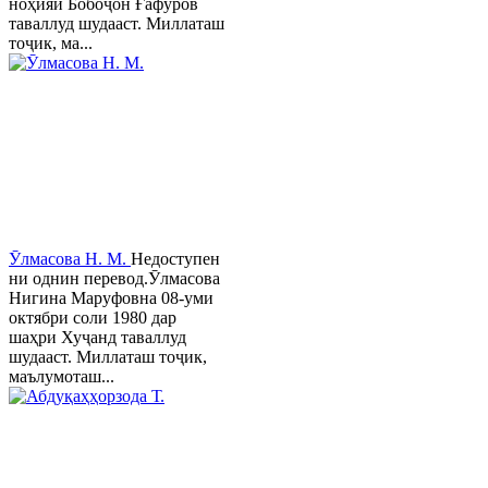
ноҳияи Бобоҷон Ғафуров
таваллуд шудааст. Миллаташ
тоҷик, ма...
Ӯлмасова Н. М.
Недоступен
ни однин перевод.Ӯлмасова
Нигина Маруфовна 08-уми
октябри соли 1980 дар
шаҳри Хуҷанд таваллуд
шудааст. Миллаташ тоҷик,
маълумоташ...