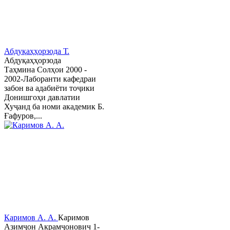
Абдуқаҳҳорзода Т.
Абдуқаҳҳорзода
Таҳмина Солҳои 2000 -
2002-Лаборанти кафедраи
забон ва адабиёти тоҷики
Донишгоҳи давлатии
Хуҷанд ба номи академик Б.
Ғафуров,...
Каримов А. А.
Каримов
Азимҷон Акрамҷонович 1-