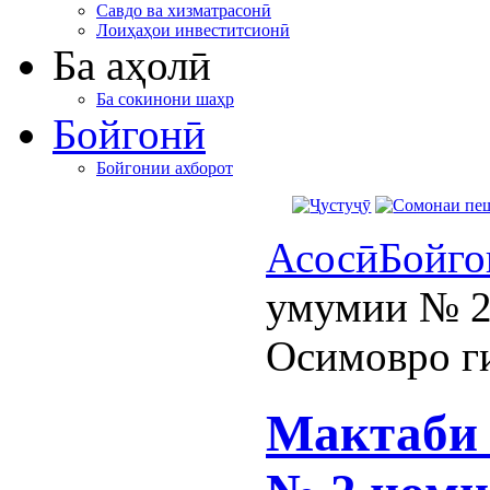
Савдо ва хизматрасонӣ
Лоиҳаҳои инвеститсионӣ
Ба аҳолӣ
Ба сокинони шаҳр
Бойгонӣ
Бойгонии ахборот
Асосӣ
Бойго
умумии № 2
Осимовро г
Мактаби 