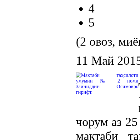
4
5
(2 овоз, миё
11 Май 201
чорум аз 25
мактаби т