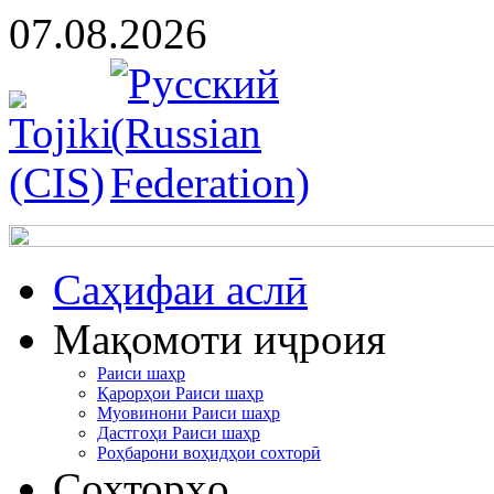
07.08.2026
Cаҳифаи аслӣ
Мақомоти иҷроия
Раиси шаҳр
Қарорҳои Раиси шаҳр
Муовинони Раиси шаҳр
Дастгоҳи Раиси шаҳр
Роҳбарони воҳидҳои сохторӣ
Сохторҳо