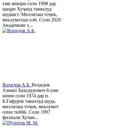
уми январи соли 1998 дар
шаҳри Хуҷанд таввалуд
шудааст. Миллаташ тоҷик,
маълумоташ олӣ. Соли 2020
Академияи х...
Воҳидов А.Б.
Воҳидов
Азамат Баҳодурович 6-уми
июни соли 1974 дар н.
Б.Ғафуров таваллуд шуда,
миллаташ тоҷик, маълумот
олии тиббӣ. Соли 1997
филиали Хучан...