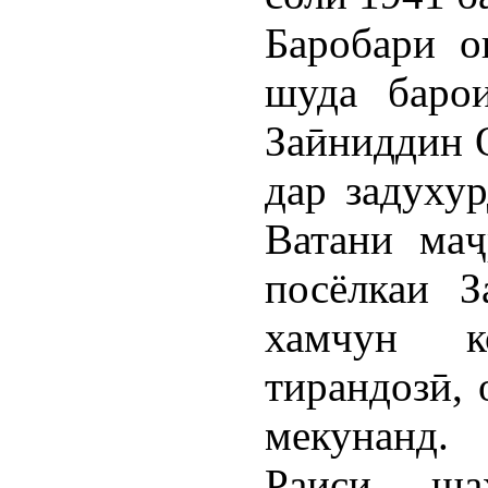
Баробари о
шуда барои
Заӣниддин 
дар задуху
Ватани маҷ
посёлкаи З
хамчун к
тирандозӣ, 
мекунанд.
Раиси ша