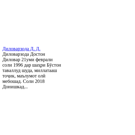
Диловарзода Д. Д.
Диловарзода Достон
Диловар 21уми феврали
соли 1996 дар шаҳри Бӯстон
таваллуд шуда, миллатааш
тоҷик, маълумот олӣ
мебошад. Соли 2018
Донишкад...