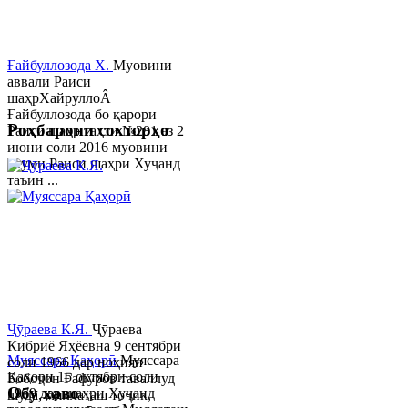
Ғайбуллозода Х.
Муовини
аввали Раиси
шаҳрХайруллоÂ
Ғайбуллозода бо қарори
Роҳбарони сохторҳо
Раиси шаҳр таҳти №281 аз 2
июни соли 2016 муовини
якуми Раиси шаҳри Хуҷанд
таъин ...
Ҷӯраева К.Я.
Ҷӯраева
Кибриё Яҳёевна 9 сентябри
Муяссара Қаҳорӣ
Муяссара
соли 1966 дар ноҳияи
Қаҳорӣ 15 октябри соли
Бобоҷон Ғафуров таваллуд
Обу хаво
1979 дар шаҳри Хуҷанд
шуда, миллаташ тоҷик,