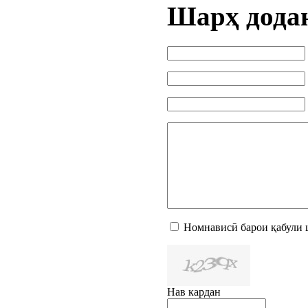
Шарҳ дода
Номнависӣ барои қабули 
Нав кардан