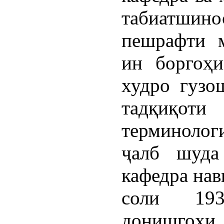
табиатшино
пешрафти 
ин боргоҳи
худро гузо
тадқиқоти
терминолог
ҷалб шуда
кафедра нав
соли 193
донишго