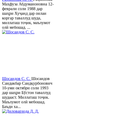
Маҳфуза Абдуманоновна 12-
феврали соли 1988 дар
шаҳри Хуҷанд дар оилаи
коргар таваллуд шуда,
миллаташ тоҷик, маълумот
олӣ мебошад. ...
Шосаидов С. С.
Шосаидов
Саидакбар Саидқурбонович
10-уми октябри соли 1993
дар шаҳри Бўстон таваллуд
шудааст. Миллаташ тоҷик.
Маълумот олӣ мебошад.
Баъди ха...