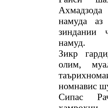
Ахмадзод
намуда аз
зиндании ч
намуд.
Зикр гард
олим, муа
таърихном
номнавис шу
Сипас Ра
ҳамроҳии 