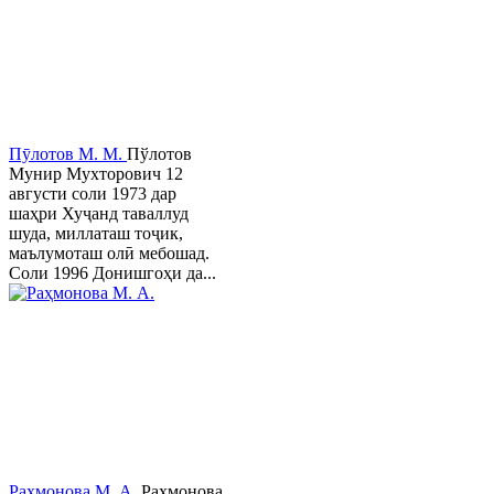
Пӯлотов М. М.
Пўлотов
Мунир Мухторович 12
августи соли 1973 дар
шаҳри Хуҷанд таваллуд
шуда, миллаташ тоҷик,
маълумоташ олӣ мебошад.
Соли 1996 Донишгоҳи да...
Раҳмонова М. А.
Раҳмонова