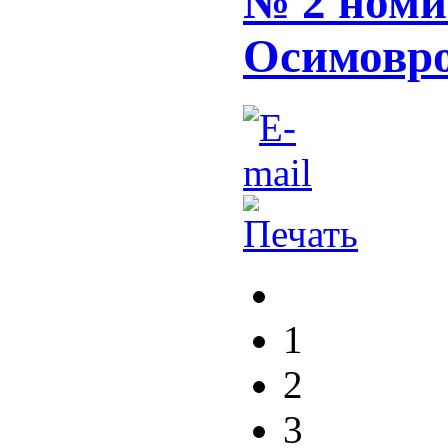
№ 2 номи
Осимовро
1
2
3