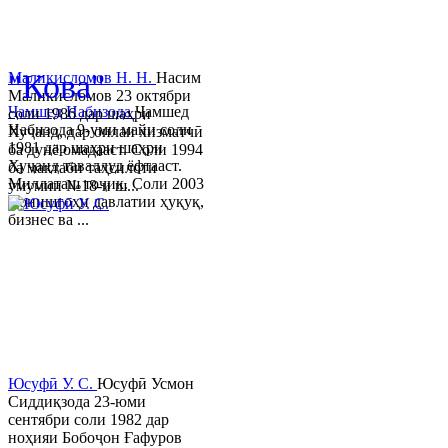
© 2013-2023 Таҳиягар ва дас
"Кова"
Маликисломов Н. Н.
Насим
Маликисломов 23 октябри
Ҷамшед Набизода
Ҷамшед
соли 1986 дар шаҳри
Набизода 9-уми майи соли
Хуҷанд, дар оилаи хизматчӣ
1981 дар шаҳри шаҳри
ба дунё омадааст. Соли 1994
Хуҷанд таваллуд ёфтааст.
ба мактаби таҳсилоти
Миллаташ тоҷик. Соли 2003
умумии №18-и ш...
Донишгоҳи давлатии ҳуқуқ,
бизнес ва ...
Юсуфӣ У. C.
Юсуфӣ Усмон
Сиддиқзода 23-юми
сентябри соли 1982 дар
ноҳияи Бобоҷон Ғафуров