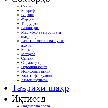
Саноат
Маориф
Варзиш
Фарҳанг
Тандурустӣ
Бахши дин
Мактубҳо ва муроҷиати
шаҳрвандон
Агентии меҳнат ва шуғли
аҳолӣ
Меъморӣ
Матбуот
Сайёҳӣ
Сармоягузорӣ
Иҷроиши буҷет
Истифодаи замин
Ҳолати фавқулодда
Хифзи иҷтимоӣ
Таърихи шаҳр
Иқтисод
Нақлиёт ва алоқа