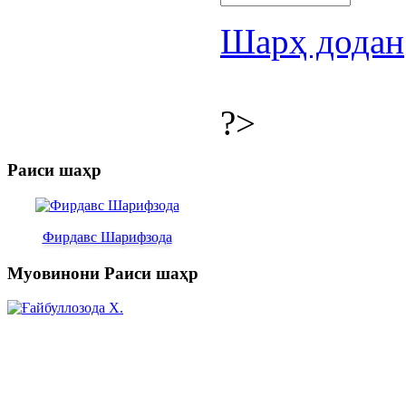
Шарҳ додан
?>
Раиси шаҳр
Фирдавс Шарифзода
Муовинони Раиси шаҳр