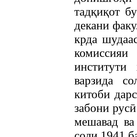
тадқиқот бу
декани факу
крда шудаас
комиссияи
институти
варзида с
китоби дар
забони русӣ
мешавад ва
соли 1941 б