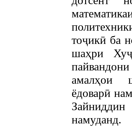
дотсент н
матема
политехни
тоҷикӣ ба 
шаҳри Хуҷ
пайвандони
амалҳои 
ёдоварӣ нам
Зайниддин
намуданд.