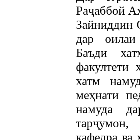
Раҷаббой А
Зайниддин 
дар оилаи 
Баъди хат
факултети 
хатм наму
меҳнати пе
намуда да
тарҷумон,
кафедра ва 