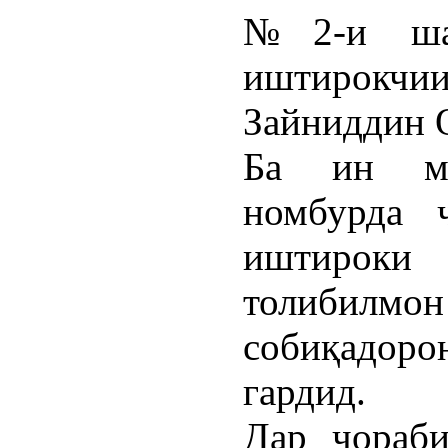
№2-и ша
иштирокчи
Зайниддин 
Ба ин му
номбурда 
иштирок
толибил
собиқадо
гардид.
Дар чораб