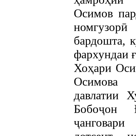
Осимов пар
номгузор
бардошта, 
фархундаи ғ
Хоҳари Оси
Осимова 
давлатии Х
Бобоҷон Ғ
ҷанговари