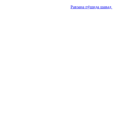
Равзана пӯшида шавад