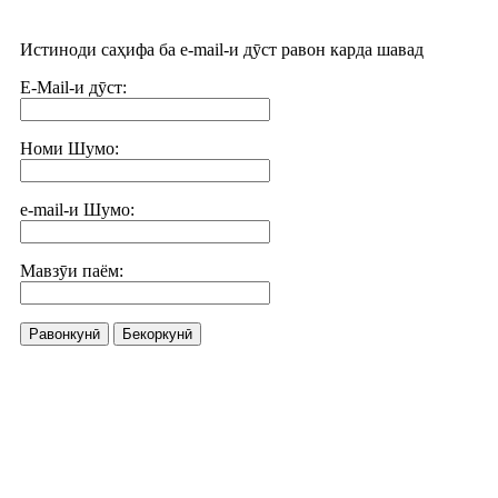
Истиноди саҳифа ба e-mail-и дӯст равон карда шавад
E-Mail-и дӯст:
Номи Шумо:
e-mail-и Шумо:
Мавзӯи паём:
Равонкунӣ
Бекоркунӣ