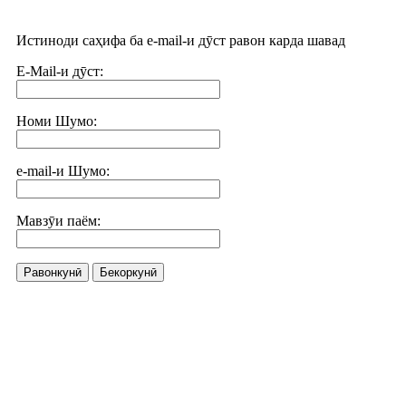
Истиноди саҳифа ба e-mail-и дӯст равон карда шавад
E-Mail-и дӯст:
Номи Шумо:
e-mail-и Шумо:
Мавзӯи паём:
Равонкунӣ
Бекоркунӣ