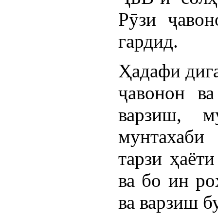
Рӯзи ҷавон
гардид.
Ҳадафи дига
ҷавонон ва
варзиш, м
мунтахаби
тарзи ҳаёт
ва бо ин р
ва варзиш б