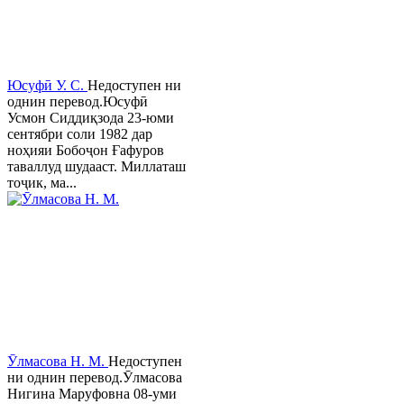
Юсуфӣ У. C.
Недоступен ни
однин перевод.Юсуфӣ
Усмон Сиддиқзода 23-юми
сентябри соли 1982 дар
ноҳияи Бобоҷон Ғафуров
таваллуд шудааст. Миллаташ
тоҷик, ма...
Ӯлмасова Н. М.
Недоступен
ни однин перевод.Ӯлмасова
Нигина Маруфовна 08-уми