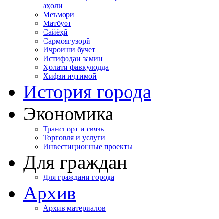
аҳолӣ
Меъморӣ
Матбуот
Сайёҳӣ
Сармоягузорӣ
Иҷроиши буҷет
Истифодаи замин
Ҳолати фавқулодда
Хифзи иҷтимоӣ
История города
Экономика
Транспорт и связь
Торговля и услуги
Инвестиционные проекты
Для граждан
Для граждани города
Архив
Архив материалов