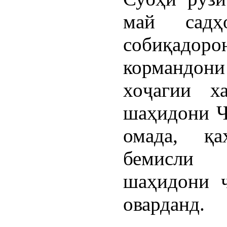
май садҳ
собиқадо
кормандо
хоҷагии х
шаҳидони Ҷ
омада, қа
бемисли ҷ
шаҳидони ҷ
оварданд.