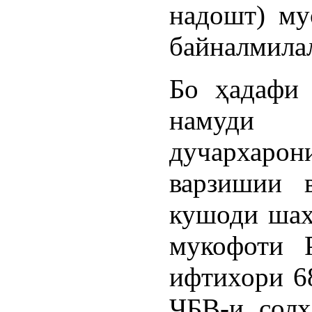
надошт) му
байналмила
Бо ҳадафи 
намуди 
дучархарон
варзишии 
кушоди шаҳ
мукофоти 
ифтихори 68
ҶБВ-и солҳ