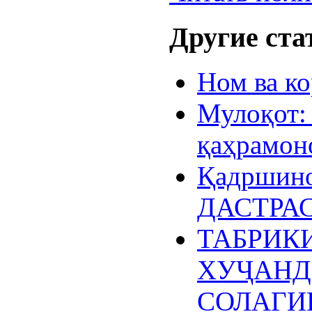
Другие стат
Ном ва ко
Мулоқот:
қаҳрамон
Қадршин
ДАСТРА
ТАБРИК
ХУҶАНД 
СОЛАГИ