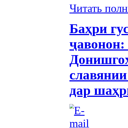
Читать пол
Баҳри гу
ҷавонон:
Донишгоҳ
славянии
дар шаҳр