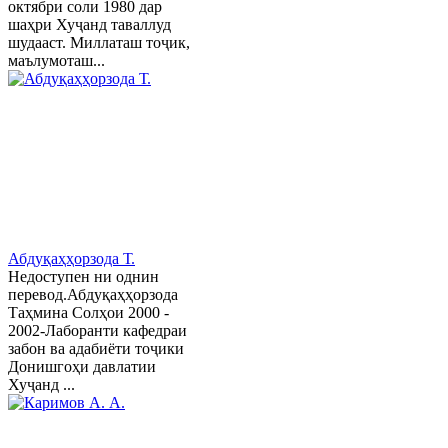
октябри соли 1980 дар
шаҳри Хуҷанд таваллуд
шудааст. Миллаташ тоҷик,
маълумоташ...
Абдуқаҳҳорзода Т.
Недоступен ни однин
перевод.Абдуқаҳҳорзода
Таҳмина Солҳои 2000 -
2002-Лаборанти кафедраи
забон ва адабиёти тоҷики
Донишгоҳи давлатии
Хуҷанд ...