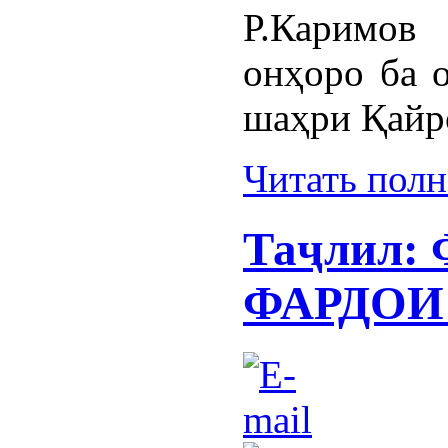
Р.Каримов
онҳоро ба 
шаҳри Қайр
Читать пол
Таҷлил:
ФАРДОИ