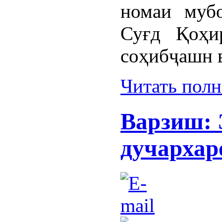
номаи мубо
Суғд Қоҳи
соҳибҷашн в
Читать пол
Варзиш: 
дучархар