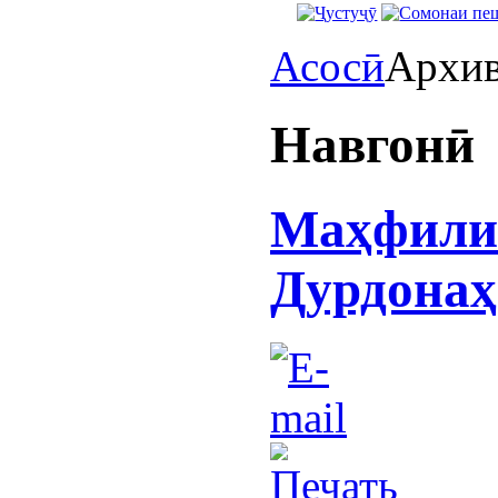
Асосӣ
Архи
Навгонӣ
Маҳфили 
Дурдонаҳ