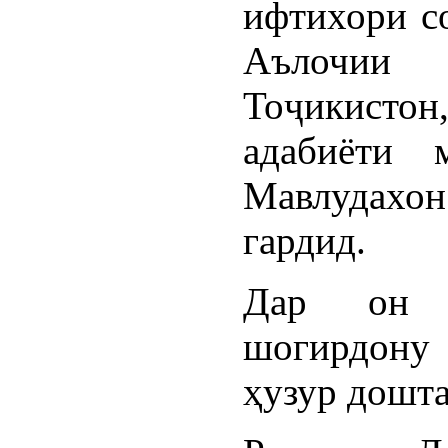
ифтихори с
Аълочии
Тоҷикист
адабиёти 
Мавлудахо
гардид.
Дар он ҳ
шогирдону
ҳузур дошта