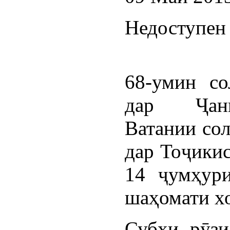
Недоступен 
68-умин со
дар Ҷан
Ватании со
дар Тоҷикис
14 ҷумҳур
шаҳомати хо
Субҳи рӯзи