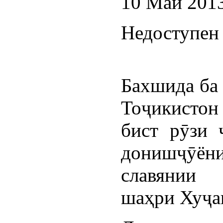
10 Май 201
Недоступен 
Бахшида ба
Тоҷикистон
бист рӯзи 
донишҷӯён
славянии 
шаҳри Хуҷан