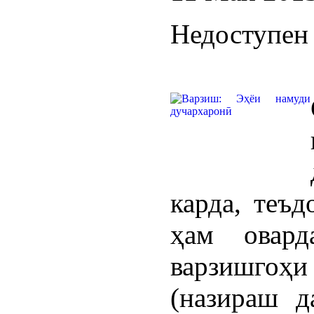
Недоступен 
карда, теъд
ҳам овар
варзишго
(назираш д