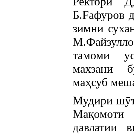
Ректори 
Б.Fафуров 
зимни сухан
М.Файзулл
тамоми у
махзани б
маҳсуб меш
Мудири шӯъб
Мақомоти
давлатии в