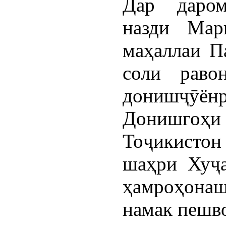
Дар даром
назди Мар
маҳаллаи П
соли раво
донишҷӯёнр
Донишгоҳи 
Тоҷикисто
шаҳри Хуҷа
ҳамроҳонаш
намак пешво