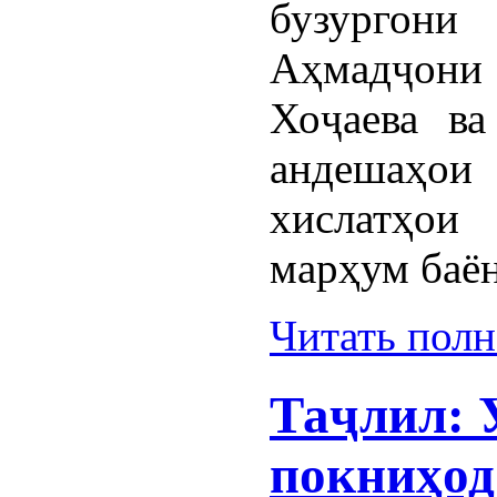
бузургони
Аҳмадҷони
Хоҷаева в
андешаҳои
хислатҳои
марҳум баён
Читать пол
Таҷлил: 
покниҳод