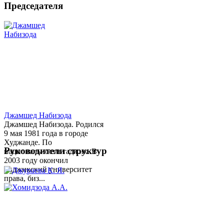
Председателя
Джамшед Набизода
Джамшед Набизода. Родился
9 мая 1981 года в городе
Худжанде. По
Руководители структур
национальности таджик. В
2003 году окончил
Таджикский университет
права, биз...