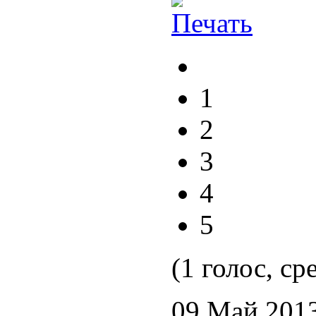
1
2
3
4
5
(1 голос, ср
09 Май 201