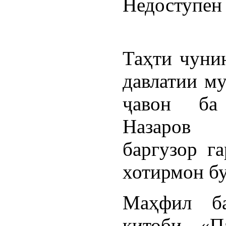
Недоступен 
Таҳти чуни
давлатии м
ҷавон ба
Назаров 
баргузор га
хотирмон бу
Маҳфил б
китоби «П