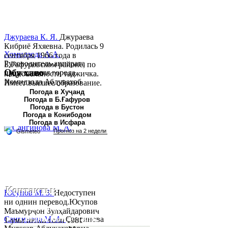
Джураева К. Я.
Джураева
Кибриё Яхяевна. Родилась 9
Хомидзода А.А.
сентября 1966 года в
Руководитель аппарата
Б.Гафуровском районе, по
Обу хаво
председателя города
национальности таджичка.
Хомидзода Абдувахоб
Имеет высшее образование.
Абдумаджид родился 8
В 1997 ...
Погода в Хуҷанд
Погода в Б.Ғафуров
июня 1978 года в городе
Погода в Бустон
Худжанде. По
Погода в Конибодом
национальности...
Погода в Исфара
Контакты:
Юсупов М. З.
Недоступен
ни однин перевод.Юсупов
Республика Таджикистан,
Маъмурҷон Зулҳайдарович
Согдийскый область,
Сангинова М. А.
Сангинова
1-уми июни соли 1981