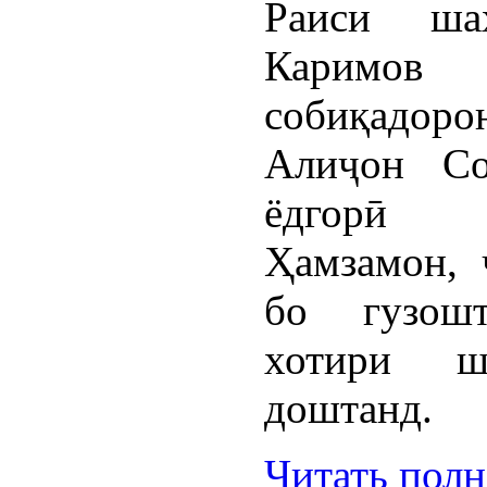
Раиси ша
Каримо
собиқадор
Алиҷон Со
ёдгорӣ г
Ҳамзамон, 
бо гузошт
хотири ш
доштанд.
Читать пол