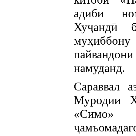
адиби но
Хуҷандӣ 
муҳиббон
пайвандо
намуданд.
Сараввал а
Муродии Х
«Симо» 
ҷамъомада