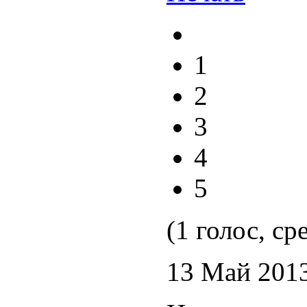
1
2
3
4
5
(1 голос, ср
13 Май 201