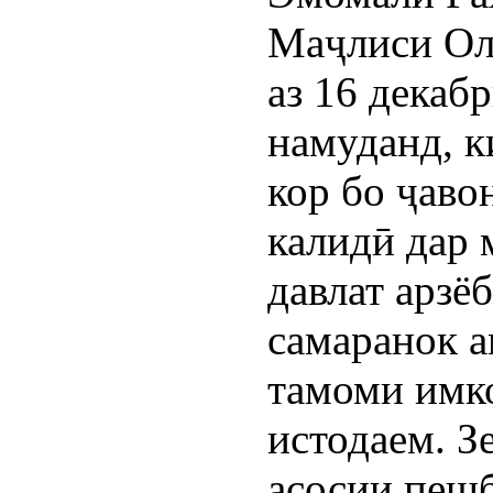
Маҷлиси Ол
аз 16 декаб
намуданд, к
кор бо ҷаво
калидӣ дар 
давлат арзё
самаранок а
тамоми имк
истодаем. З
асосии пеш