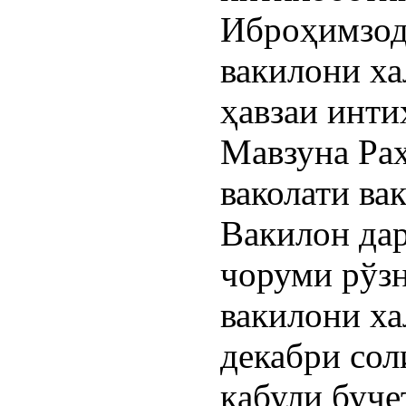
Иброҳимзод
вакилони ха
ҳавзаи инти
Мавзуна Ра
ваколати ва
Вакилон дар
чоруми рўз
вакилони ха
декабри сол
қабули буҷе