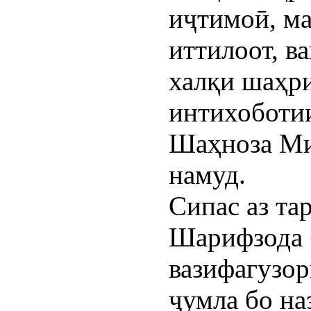
иҷтимоӣ, ма
иттилоот, в
халқи шаҳри
интихоботи
Шаҳноза Ми
намуд.
Сипас аз та
Шарифзода 
вазифагузор
ҷумла бо н