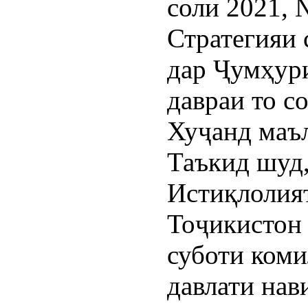
соли 2021, 
Стратегияи 
дар Ҷумҳур
давраи то с
Хуҷанд маъ
Таъкид шуд,
Истиқлолия
Тоҷикистон 
суботи коми
давлати нав