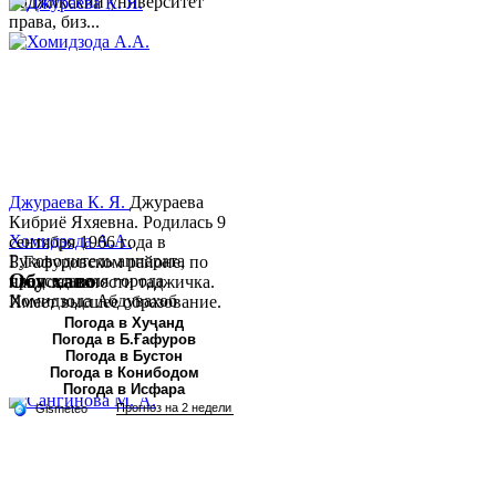
Таджикский университет
права, биз...
Джураева К. Я.
Джураева
Кибриё Яхяевна. Родилась 9
Хомидзода А.А.
сентября 1966 года в
Руководитель аппарата
Б.Гафуровском районе, по
Обу хаво
председателя города
национальности таджичка.
Хомидзода Абдувахоб
Имеет высшее образование.
Абдумаджид родился 8
В 1997 ...
Погода в Хуҷанд
Погода в Б.Ғафуров
июня 1978 года в городе
Погода в Бустон
Худжанде. По
Погода в Конибодом
национальности...
Погода в Исфара