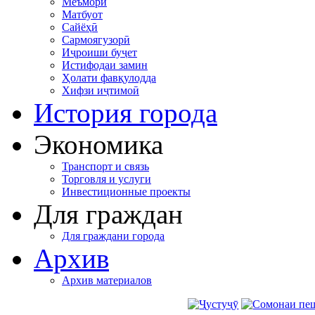
Меъморӣ
Матбуот
Сайёҳӣ
Сармоягузорӣ
Иҷроиши буҷет
Истифодаи замин
Ҳолати фавқулодда
Хифзи иҷтимоӣ
История города
Экономика
Транспорт и связь
Торговля и услуги
Инвестиционные проекты
Для граждан
Для граждани города
Архив
Архив материалов