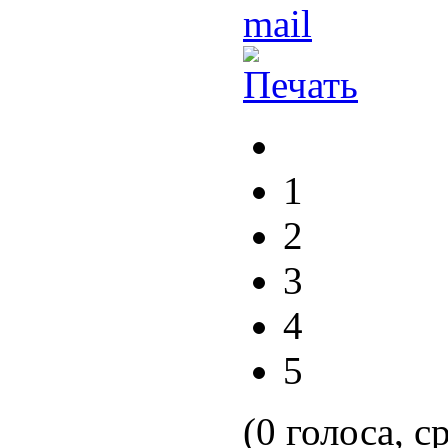
1
2
3
4
5
(0 голоса, с