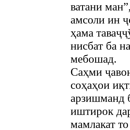
ватани ман”
амсоли ин ҷ
ҳама таваҷҷ
нисбат ба н
мебошад.
Саҳми ҷаво
соҳаҳои иқ
арзишманд б
иштирок да
мамлакат то