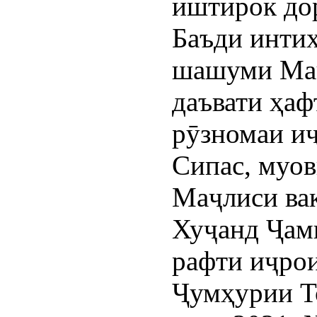
иштирок до
Баъди инти
шашуми Маҷ
даъвати ҳаф
рӯзномаи и
Сипас, муов
Маҷлиси ва
Хуҷанд Ҷам
рафти иҷро
Ҷумҳурии То