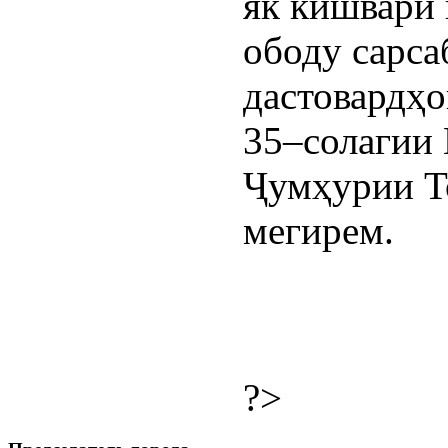
як кишвари
ободу сарса
дастовардҳо
35–солагии 
Ҷумҳурии Т
мегирем.
?>