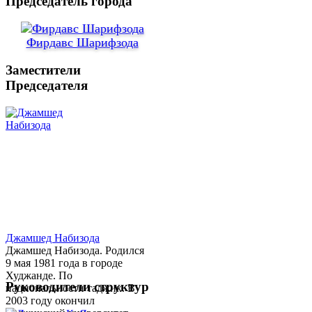
Председатель города
Фирдавс Шарифзода
Заместители
Председателя
Джамшед Набизода
Джамшед Набизода. Родился
9 мая 1981 года в городе
Худжанде. По
Руководители структур
национальности таджик. В
2003 году окончил