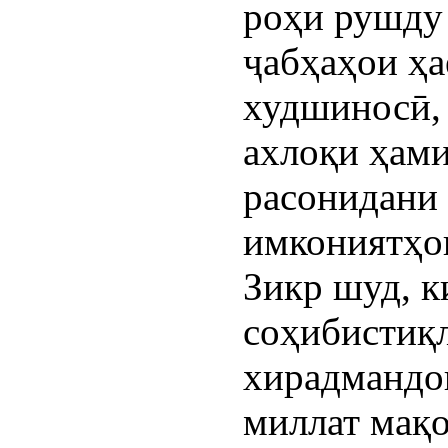
роҳи рушду
ҷабҳаҳои ҳа
худшиносӣ, 
ахлоқи ҳами
расонидани 
имкониятҳои
Зикр шуд, к
соҳибистиқл
хирадмандо
миллат мақо