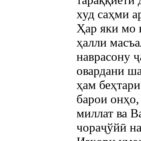
худ саҳми а
Ҳар яки мо 
ҳалли масъа
наврасону ҷ
овардани ш
ҳам беҳтари
барои онҳо,
миллат ва В
чораҷўйӣ н