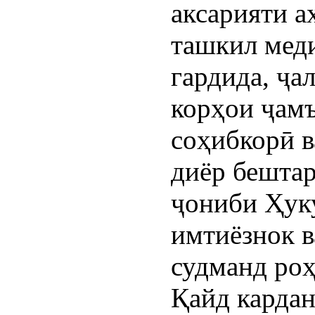
аксарияти а
ташкил меди
гардида, ҷа
корҳои ҷам
соҳибкорӣ в
диёр бештар
ҷониби Ҳук
имтиёзнок в
судманд роҳ
Қайд кардан