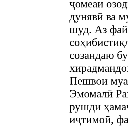
ҷомеаи озод
дунявӣ ва м
шуд. Аз фай
соҳибистиқл
созандаю бу
хирадмандо
Пешвои муа
Эмомалӣ Ра
рушди ҳамаҷ
иҷтимоӣ, фа