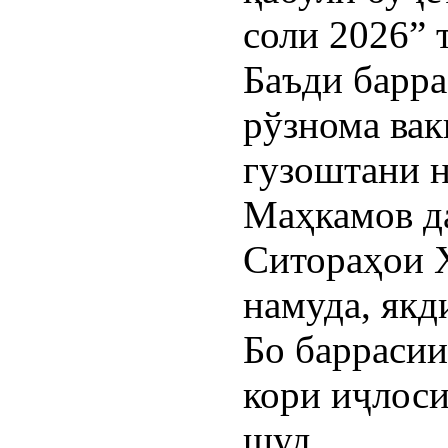
соли 2026” 
Баъди барр
рўзнома вак
гузоштани 
Маҳкамов д
Ситораҳои 
намуда, якд
Бо баррасии
кори иҷлос
шуд.