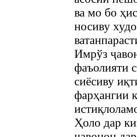
ва мо бо ҳи
носиву худо
ватанпараст
Имрўз ҷаво
фаъолияти с
сиёсиву иқт
фарҳангии 
истиқлоламо
Ҳоло дар ки
ҷавонон да