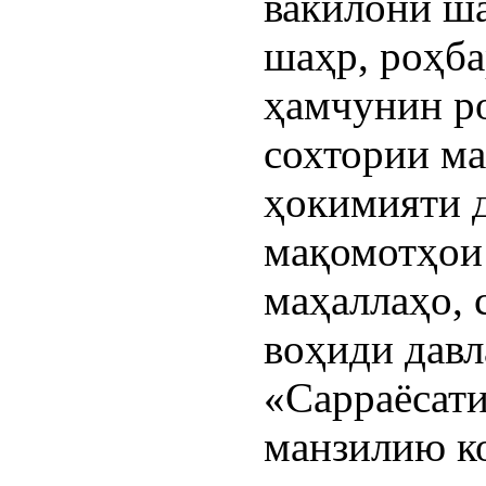
вакилони ш
шаҳр, роҳба
ҳамчунин р
сохтории м
ҳокимияти д
мақомотҳои
маҳаллаҳо, 
воҳиди дав
«Сарраёсати
манзилию к