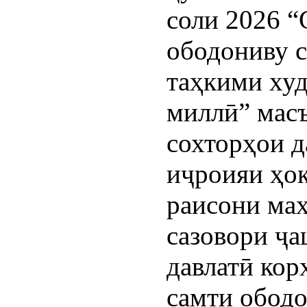
соли 2026 “
ободониву с
таҳкими ху
миллӣ” масъ
сохторҳои 
иҷроияи ҳок
раисони маҳ
сазовори ҷа
давлатӣ ко
самти обод