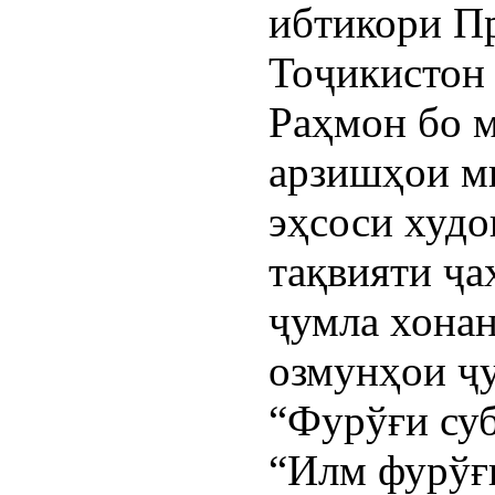
ибтикори П
Тоҷикистон
Раҳмон бо м
арзишҳои м
эҳсоси худ
тақвияти ҷа
ҷумла хона
озмунҳои ҷ
“Фурўғи суб
“Илм фурўғ