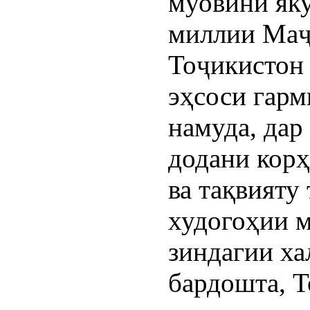
муовини як
миллии Маҷ
Тоҷикистон
эҳсоси гарм
намуда, дар
додани корҳ
ва тақвияту
худогоҳии м
зиндагии ха
бардошта, Т