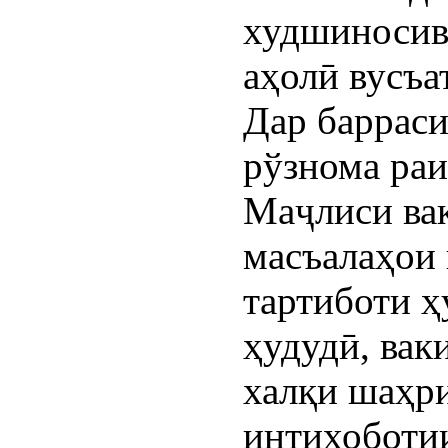
худшиносив
аҳолӣ вусъа
Дар баррас
рўзнома ра
Маҷлиси ва
масъалаҳои 
тартиботи ҳ
ҳудудӣ, вак
халқи шаҳри
интихоботи