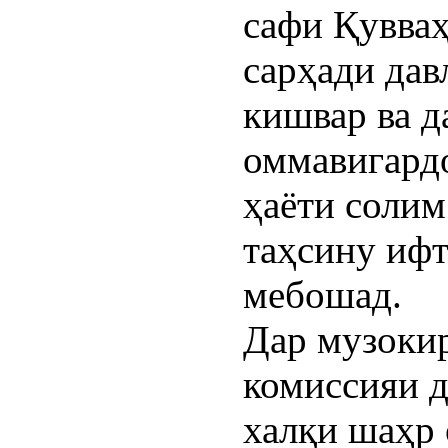
сафи Қувваҳ
сарҳади дав
кишвар ва 
оммавигардо
ҳаёти солим
таҳсину ифт
мебошад.
Дар музокир
комиссияи 
халқи шаҳр 