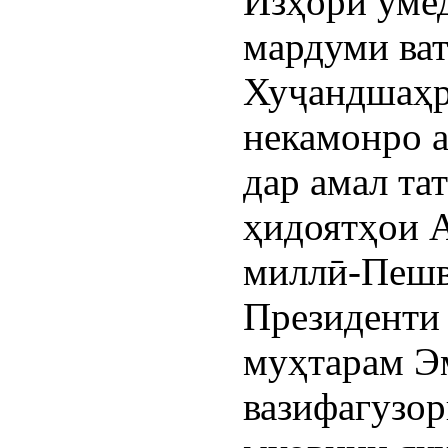
Изҳори умед
мардуми ва
Хуҷандшаҳр
некамонро а
дар амал та
ҳидоятҳои А
миллӣ-Пешв
Президенти
муҳтарам Э
вазифагузор