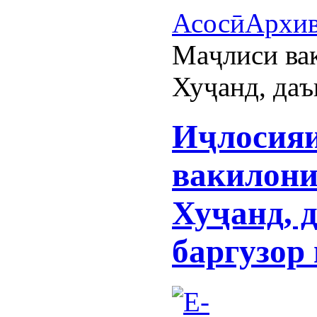
Асосӣ
Архи
Маҷлиси ва
Хуҷанд, даъ
Иҷлосия
вакилони
Хуҷанд, 
баргузор