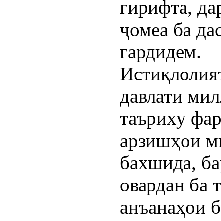
гирифта, да
ҷомеа ба да
гардидем.
Истиқлолият
давлати мил
таъриху фар
арзишҳои м
бахшида, ба
овардан ба 
анъанаҳои 