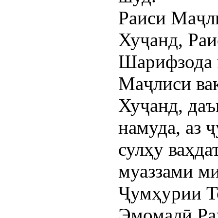
Раиси Маҷл
Хуҷанд, Ра
Шарифзода
Маҷлиси ва
Хуҷанд, даъ
намуда, аз 
сулҳу ваҳда
муаззами ми
Ҷумҳурии Т
Эмомалӣ Ра