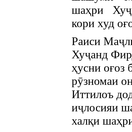
шаҳри Хуҷ
кори худ оғ
Раиси Маҷл
Хуҷанд Фир
ҳусни оғоз 
рӯзномаи о
Иттилоъ дод
иҷлосияи ш
халқи шаҳри