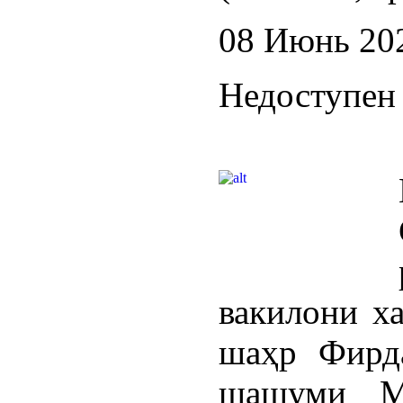
08 Июнь 20
Недоступен 
вакилони х
шаҳр Фирд
шашуми Ма