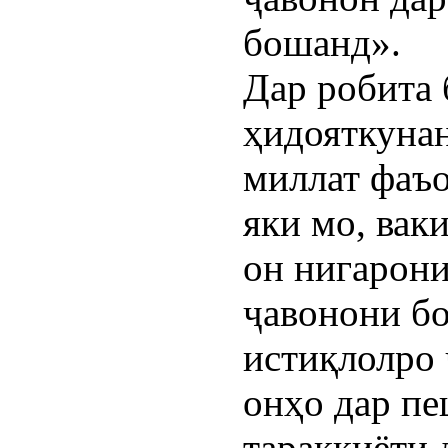
бошанд».
Дар робита 
ҳидояткуна
миллат фаъо
яки мо, вак
он нигарони
ҷавонони б
истиқлолро 
онҳо дар п
тараққиёти 