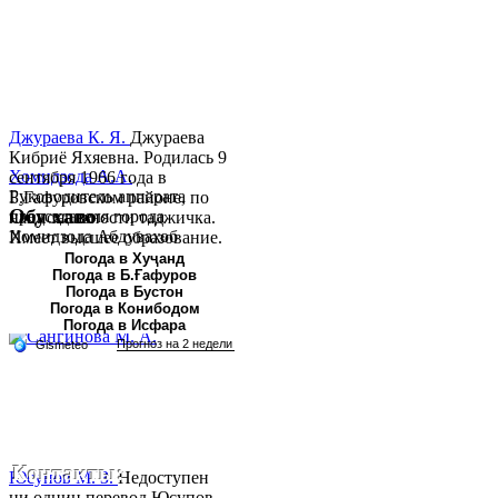
Джураева К. Я.
Джураева
Кибриё Яхяевна. Родилась 9
Хомидзода А.А.
сентября 1966 года в
Руководитель аппарата
Б.Гафуровском районе, по
Обу хаво
председателя города
национальности таджичка.
Хомидзода Абдувахоб
Имеет высшее образование.
Абдумаджид родился 8
В 1997 ...
Погода в Хуҷанд
Погода в Б.Ғафуров
июня 1978 года в городе
Погода в Бустон
Худжанде. По
Погода в Конибодом
национальности...
Погода в Исфара
Контакты:
Юсупов М. З.
Недоступен
ни однин перевод.Юсупов