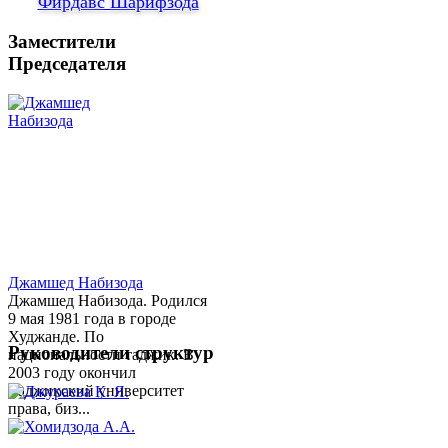
Фирдавс Шарифзода
Заместители
Председателя
Джамшед Набизода
Джамшед Набизода. Родился
9 мая 1981 года в городе
Худжанде. По
Руководители структур
национальности таджик. В
2003 году окончил
Таджикский университет
права, биз...