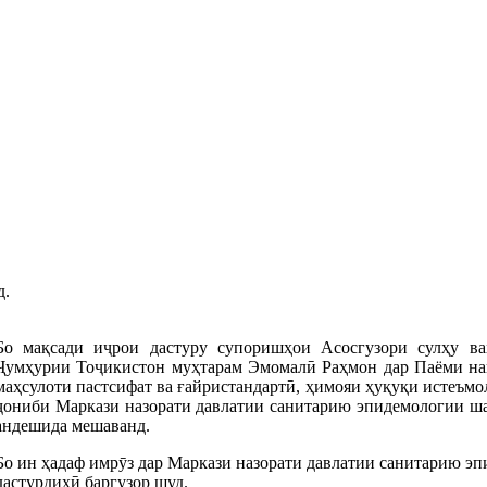
д.
Бо мақсади иҷрои дастуру супоришҳои Асосгузори сулҳу в
Ҷумҳурии Тоҷикистон муҳтарам Эмомалӣ Раҳмон дар Паёми нав
маҳсулоти пастсифат ва ғайристандартӣ, ҳимояи ҳуқуқи истеъм
ҷониби Маркази назорати давлатии санитарию эпидемологии ша
андешида мешаванд.
Бо ин ҳадаф имрӯз дар Маркази назорати давлатии санитарию э
дастурдиҳӣ баргузор шуд.