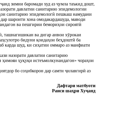
анд зимни баромади худ аз ҷумла таъкид дошт,
 назорати давлатии санитарию эпидемологии
аҳои санитарию эпидемологӣ пешкаш намудани
 дар шароити хона омодакардашуда, маводи
нандагон ва пешгирии бемориҳои сироятӣ
ӣ, ташнагишикан ва дигар анвои хӯрокаи
 маҳсулотро бидуни қоидаҳои беҳдоштӣ ба
аб карда шуд, ки сиҳатии оммаро аз манфиати
кази назорати давлатии санитарию
и ҳимояи ҳуқуқи истеъмолкунандагон» чораҳои
иятдор бо соҳибкорон дар самти ҷилавгирӣ аз
Дафтари матбуоти
Раиси шаҳри Хуҷанд