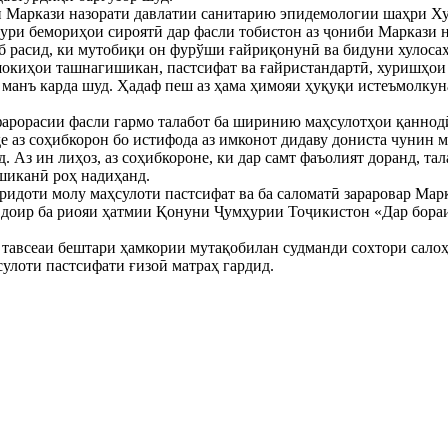
 Маркази назорати давлатии санитарию эпидемологии шаҳри Хуҷ
ҳури бемориҳои сироятӣ дар фасли тобистон аз ҷониби Маркази
иб расид, ки мутобиқи он фурўши ғайриқонунӣ ва бидуни хулос
шокиҳои ташнагишикан, пастсифат ва ғайристандартӣ, хуришҳои
 манъ карда шуд. Ҳадаф пеш аз ҳама ҳимояи ҳуқуқи истеъмолку
фарорасии фасли гармо талабот ба ширинию маҳсулотҳои қаннод
уҳе аз соҳибкорон бо истифода аз имконот дидаву дониста чунин
 Аз ин лиҳоз, аз соҳибкороне, ки дар самт фаъолият доранд, тал
шиканӣ роҳ надиҳанд.
ридоти молу маҳсулоти пастсифат ва ба саломатӣ зараровар Мар
доир ба риояи ҳатмии Қонуни Ҷумҳурии Тоҷикистон «Дар бора
тавсеаи бештари ҳамкории мутақобилан судманди сохтори салоҳ
улоти пастсифати ғизоӣ матраҳ гардид.