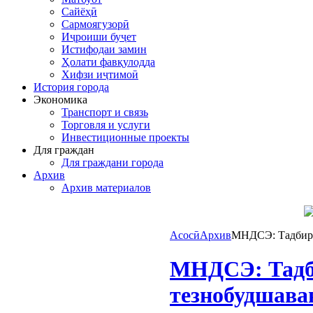
Сайёҳӣ
Сармоягузорӣ
Иҷроиши буҷет
Истифодаи замин
Ҳолати фавқулодда
Хифзи иҷтимоӣ
История города
Экономика
Транспорт и связь
Торговля и услуги
Инвестиционные проекты
Для граждан
Для граждани города
Архив
Архив материалов
Асосӣ
Архив
МНДСЭ: Тадбирҳо
МНДСЭ: Тадби
тезнобудшава