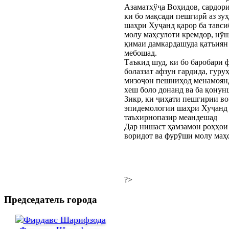
Азаматхўҷа Воҳидов, сардори
ки бо мақсади пешгирӣ аз зу
шаҳри Хуҷанд қарор ба тавс
молу маҳсулоти кремдор, нў
қимаи дамкардашуда қатъиян
мебошад.
Таъкид шуд, ки бо баробари 
болаззат афзун гардида, гур
мизоҷон пешниҳод менамоянд.
хеш боло донанд ва ба қонун
Зикр, ки ҷиҳати пешгирии во
эпидемологии шаҳри Хуҷанд 
таъхирнопазир меандешад
Дар нишаст ҳамзамон роҳҳои 
воридот ва фурӯши молу маҳс
?>
Председатель города