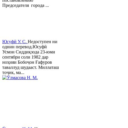
постановлению
Председателя города ...
Юсуфӣ У. C.
Недоступен ни
однин перевод.Юсуфӣ
Усмон Сиддиқзода 23-юми
сентябри соли 1982 дар
ноҳияи Бобоҷон Ғафуров
таваллуд шудааст. Миллаташ
тоҷик, ма...