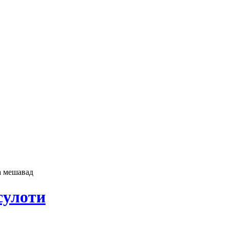
а мешавад
сулоти