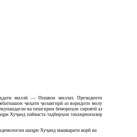
аҳдати миллӣ — Пешвои миллат, Президенти
батиашон ҷиҳати ҷилавгирӣ аз воридоти молу
олкунандагон ва пешгирии бемориҳои сироятӣ аз
ҳри Хуҷанд пайваста тадбирҳои таъхирнопазир
пидемологии шаҳри Хуҷанд машварати корӣ ва