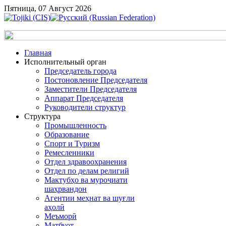
Пятница, 07 Август 2026
Главная
Исполнительный орган
Председатель города
Постоновление Председателя
Заместители Председателя
Аппарат Председателя
Руководители структур
Структура
Промышленность
Образование
Спорт и Туризм
Ремесленники
Отдел здравоохранения
Отдел по делам религий
Мактубҳо ва муроҷиати
шаҳрвандон
Агентии меҳнат ва шуғли
аҳолӣ
Меъморӣ
Матбуот