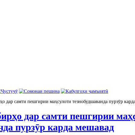
 дар самти пешгирии маҳсулоти тезнобудшаванда пурзӯр кард
рҳо дар самти пешгирии маҳ
нда пурзӯр карда мешавад