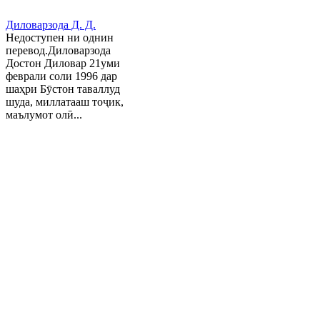
Диловарзода Д. Д.
Недоступен ни однин
перевод.Диловарзода
Достон Диловар 21уми
феврали соли 1996 дар
шаҳри Бӯстон таваллуд
шуда, миллатааш тоҷик,
маълумот олӣ...