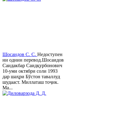
Шосаидов С. С.
Недоступен
ни однин перевод.Шосаидов
Саидакбар Саидқурбонович
10-уми октябри соли 1993
дар шаҳри Бўстон таваллуд
шудааст. Миллаташ тоҷик.
Ма...