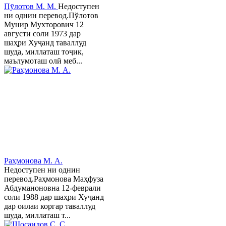
Пӯлотов М. М.
Недоступен
ни однин перевод.Пўлотов
Мунир Мухторович 12
августи соли 1973 дар
шаҳри Хуҷанд таваллуд
шуда, миллаташ тоҷик,
маълумоташ олӣ меб...
Раҳмонова М. А.
Недоступен ни однин
перевод.Раҳмонова Маҳфуза
Абдуманоновна 12-феврали
соли 1988 дар шаҳри Хуҷанд
дар оилаи коргар таваллуд
шуда, миллаташ т...