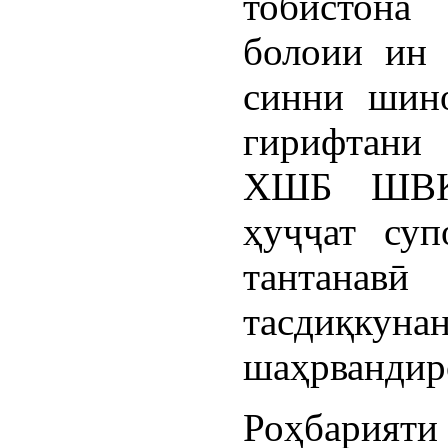
тобистона
болоии ин 
синни шино
гирифтани
ХШБ ШВК
ҳуҷҷат суп
тантана
тасдиқк
шаҳрвандиро
Роҳбарияти