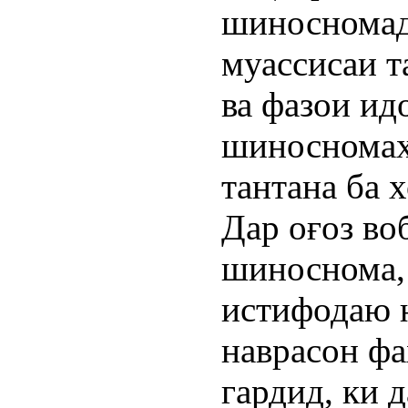
шиносномад
муассисаи 
ва фазои ид
шиносномаҳ
тантана ба 
Дар оғоз во
шиноснома, 
истифодаю н
наврасон ф
гардид, ки 