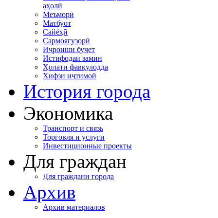
аҳолӣ
Меъморӣ
Матбуот
Сайёҳӣ
Сармоягузорӣ
Иҷроиши буҷет
Истифодаи замин
Ҳолати фавқулодда
Хифзи иҷтимоӣ
История города
Экономика
Транспорт и связь
Торговля и услуги
Инвестиционные проекты
Для граждан
Для граждани города
Архив
Архив материалов