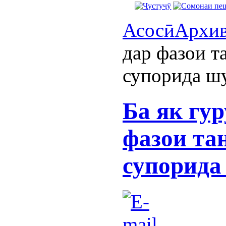
Асосӣ
Архи
дар фазои 
супорида ш
Ба як гур
фазои та
супорида