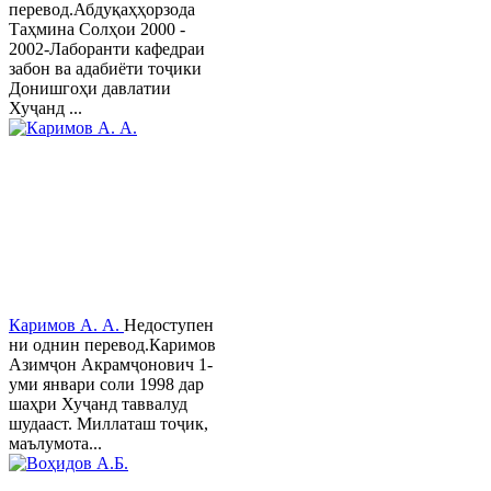
перевод.Абдуқаҳҳорзода
Таҳмина Солҳои 2000 -
2002-Лаборанти кафедраи
забон ва адабиёти тоҷики
Донишгоҳи давлатии
Хуҷанд ...
Каримов А. А.
Недоступен
ни однин перевод.Каримов
Азимҷон Акрамҷонович 1-
уми январи соли 1998 дар
шаҳри Хуҷанд таввалуд
шудааст. Миллаташ тоҷик,
маълумота...