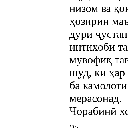
низом ва қ
ҳозирин ма
дури ҷустан
интихоби та
мувофиқ та
шуд, ки ҳар
ба камолоти
мерасонад.
Чорабинӣ хо