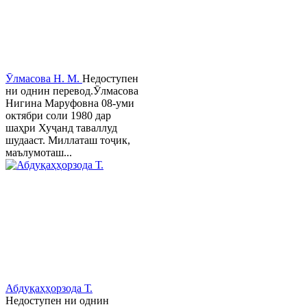
Ӯлмасова Н. М.
Недоступен
ни однин перевод.Ӯлмасова
Нигина Маруфовна 08-уми
октябри соли 1980 дар
шаҳри Хуҷанд таваллуд
шудааст. Миллаташ тоҷик,
маълумоташ...
Абдуқаҳҳорзода Т.
Недоступен ни однин