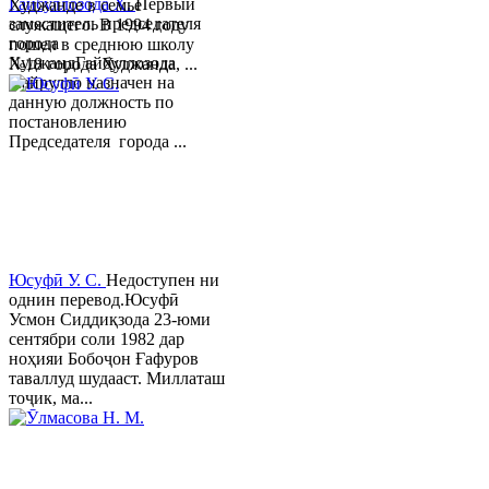
Гайбуллозода Х.
Первый
Худжанде в семье
заместитель председателя
служащего. В 1994 году
города
пошел в среднюю школу
ХуджандГайбуллозода
№18 города Худжанда, ...
Хайрулло назначен на
данную должность по
постановлению
Председателя города ...
Юсуфӣ У. C.
Недоступен ни
однин перевод.Юсуфӣ
Усмон Сиддиқзода 23-юми
сентябри соли 1982 дар
ноҳияи Бобоҷон Ғафуров
таваллуд шудааст. Миллаташ
тоҷик, ма...