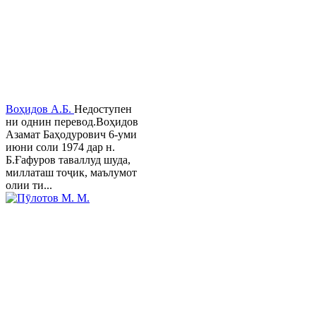
Воҳидов А.Б.
Недоступен
ни однин перевод.Воҳидов
Азамат Баҳодурович 6-уми
июни соли 1974 дар н.
Б.Ғафуров таваллуд шуда,
миллаташ тоҷик, маълумот
олии ти...