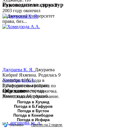
Руководители структур
национальности таджик. В
2003 году окончил
Таджикский университет
права, биз...
Джураева К. Я.
Джураева
Кибриё Яхяевна. Родилась 9
Хомидзода А.А.
сентября 1966 года в
Руководитель аппарата
Б.Гафуровском районе, по
Обу хаво
председателя города
национальности таджичка.
Хомидзода Абдувахоб
Имеет высшее образование.
Абдумаджид родился 8
В 1997 ...
Погода в Хуҷанд
Погода в Б.Ғафуров
июня 1978 года в городе
Погода в Бустон
Худжанде. По
Погода в Конибодом
национальности...
Погода в Исфара