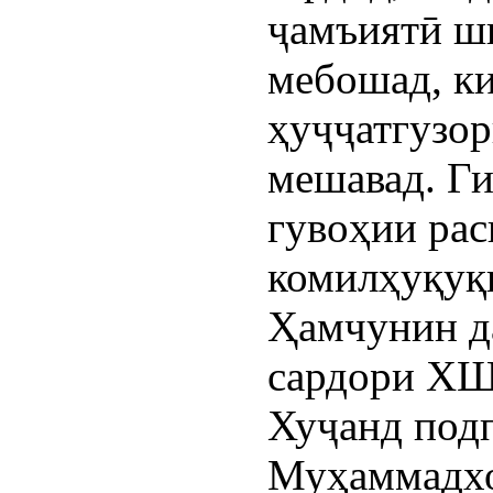
ҷамъиятӣ ш
мебошад, ки
ҳуҷҷатгузор
мешавад. Г
гувоҳии рас
комилҳуқуқ
Ҳамчунин д
сардори ХШ
Хуҷанд под
Муҳаммадхо