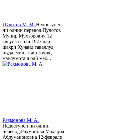
Пӯлотов М. М.
Недоступен
ни однин перевод.Пўлотов
Мунир Мухторович 12
августи соли 1973 дар
шаҳри Хуҷанд таваллуд
шуда, миллаташ тоҷик,
маълумоташ олӣ меб...
Раҳмонова М. А.
Недоступен ни однин
перевод.Раҳмонова Маҳфуза
Абдуманоновна 12-феврали