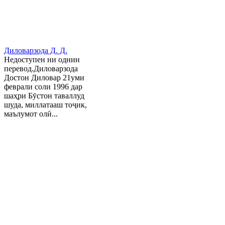
Диловарзода Д. Д.
Недоступен ни однин
перевод.Диловарзода
Достон Диловар 21уми
феврали соли 1996 дар
шаҳри Бӯстон таваллуд
шуда, миллатааш тоҷик,
маълумот олӣ...