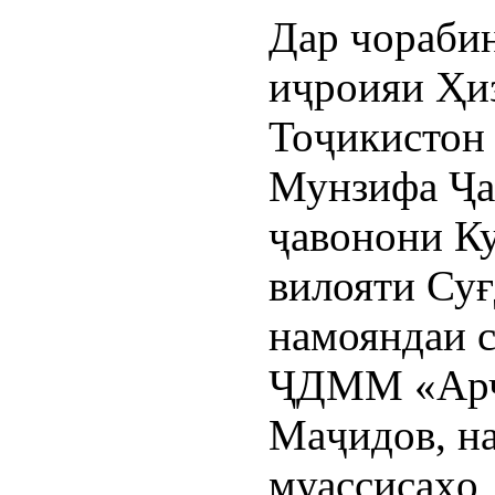
Дар чораби
иҷроияи Ҳи
Тоҷикистон
Мунзифа Ҷа
ҷавонони К
вилояти Су
намояндаи 
ҶДММ «Арч
Маҷидов, н
муассисаҳо,