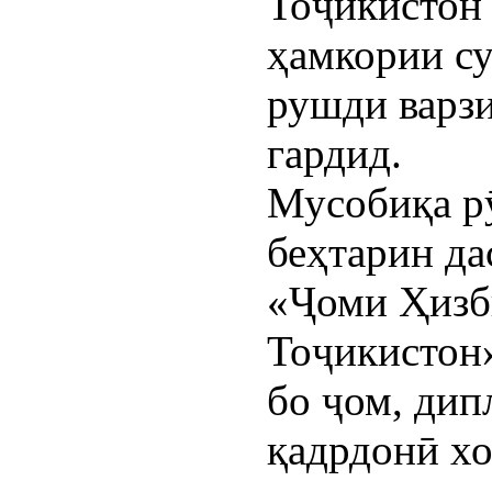
Тоҷикистон 
ҳамкории су
рушди варзи
гардид.
Мусобиқа рӯ
беҳтарин да
«Ҷоми Ҳизб
Тоҷикистон»
бо ҷом, дип
қадрдонӣ хо