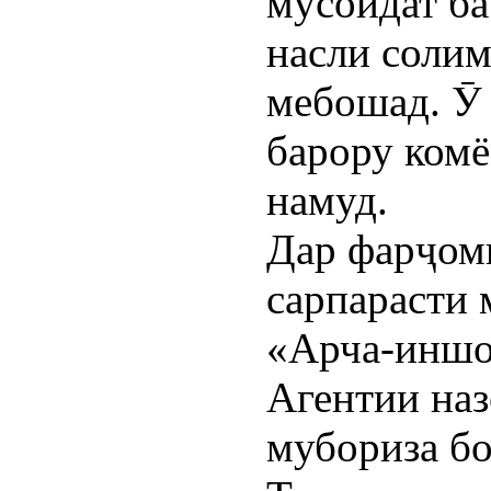
мусоидат ба
насли соли
мебошад. Ӯ
барору комё
намуд.
Дар фарҷом
сарпараст
«Арча-иншоо
Агентии наз
мубориза б