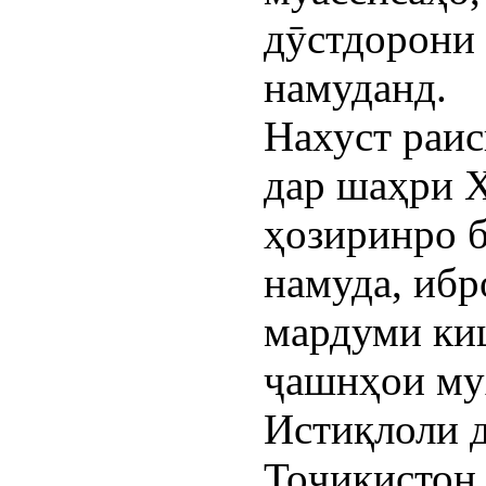
дӯстдорони
намуданд.
Нахуст раи
дар шаҳри 
ҳозиринро б
намуда, ибр
мардуми ки
ҷашнҳои му
Истиқлоли 
Тоҷикистон,