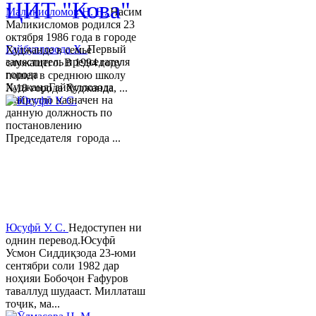
ЦИТ "Кова"
Маликисломов Н. Н.
Насим
Маликисломов родился 23
октября 1986 года в городе
Гайбуллозода Х.
Первый
Худжанде в семье
заместитель председателя
служащего. В 1994 году
города
пошел в среднюю школу
ХуджандГайбуллозода
№18 города Худжанда, ...
Хайрулло назначен на
данную должность по
постановлению
Председателя города ...
Юсуфӣ У. C.
Недоступен ни
однин перевод.Юсуфӣ
Усмон Сиддиқзода 23-юми
сентябри соли 1982 дар
ноҳияи Бобоҷон Ғафуров
таваллуд шудааст. Миллаташ
тоҷик, ма...