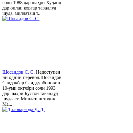
соли 1988 дар шаҳри Хуҷанд
дар оилаи коргар таваллуд
шуда, миллаташ т...
Шосаидов С. С.
Недоступен
ни однин перевод.Шосаидов
Саидакбар Саидқурбонович
10-уми октябри соли 1993
дар шаҳри Бўстон таваллуд
шудааст. Миллаташ тоҷик.
Ма...