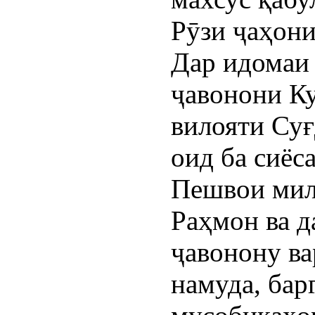
Рӯзи ҷаҳони
Дар идомаи
ҷавонони К
вилояти Су
оид ба сиёс
Пешвои мил
Раҳмон ва 
ҷавонону в
намуда, бар