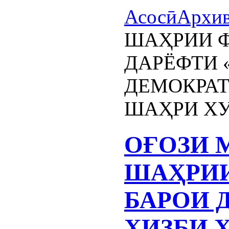
Асосӣ
Архи
ШАҲРИИ Ф
ДАРЁФТИ 
ДЕМОКРАТ
ШАҲРИ Х
ОҒОЗИ 
ШАҲРИИ
БАРОИ 
ҲИЗБИ 