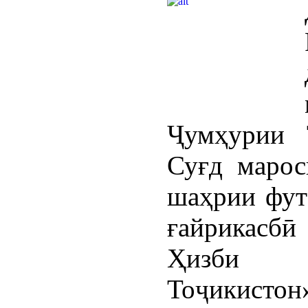
Ҷумҳурии 
Суғд марос
шаҳрии фут
ғайрикасб
Ҳизби Х
Тоҷикистон»