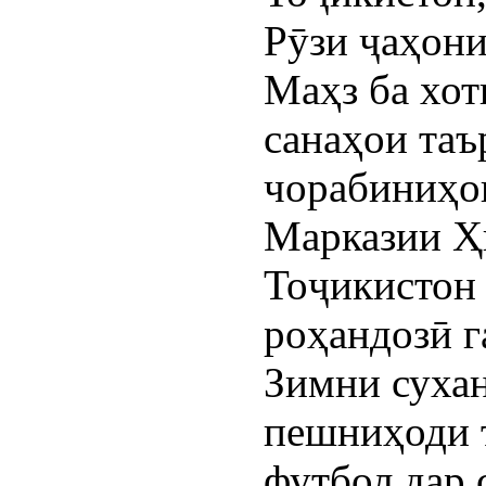
Рӯзи ҷаҳони
Маҳз ба хо
санаҳои таъ
чорабиниҳо
Марказии Ҳ
Тоҷикистон
роҳандозӣ г
Зимни сухан
пешниҳоди 
футбол дар 