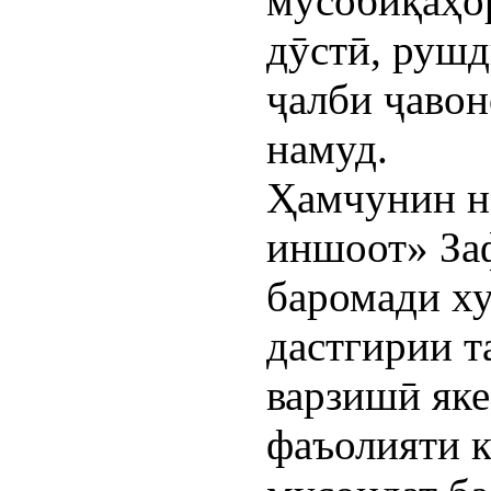
мусобиқаҳо
дӯстӣ, рушд
ҷалби ҷавон
намуд.
Ҳамчунин 
иншоот» За
баромади ху
дастгирии 
варзишӣ яке
фаъолияти к