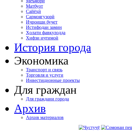
Меъморӣ
Матбуот
Сайёҳӣ
Сармоягузорӣ
Иҷроиши буҷет
Истифодаи замин
Ҳолати фавқулодда
Хифзи иҷтимоӣ
История города
Экономика
Транспорт и связь
Торговля и услуги
Инвестиционные проекты
Для граждан
Для граждани города
Архив
Архив материалов