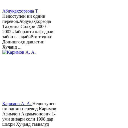
Абдуқаҳҳорзода Т.
Недоступен ни однин
перевод.Абдуқаҳҳорзода
Таҳмина Солҳои 2000 -
2002-Лаборанти кафедраи
забон ва адабиёти тоҷики
Донишгоҳи давлатии
Хуҷанд ...
Каримов А. А.
Недоступен
ни однин перевод.Каримов
Азимҷон Акрамҷонович 1-
уми январи соли 1998 дар
шаҳри Хуҷанд таввалуд