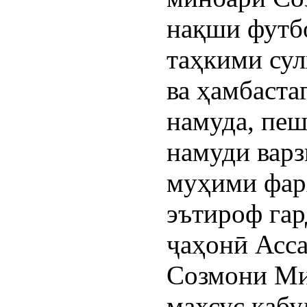
нақши футб
таҳкими сул
ва ҳамбаста
намуда, пеш
намуди вар
муҳими фар
эътироф гар
ҷаҳонӣ Асс
Созмони Ми
махсус қабу