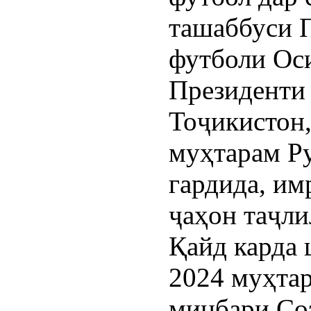
ташаббуси 
футболи Ос
Президенти
Тоҷикистон
муҳтарам Р
гардида, им
ҷаҳон таҷли
Қайд карда 
2024 муҳта
минбари Со