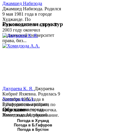
Джамшед Набизода
Джамшед Набизода. Родился
9 мая 1981 года в городе
Худжанде. По
Руководители структур
национальности таджик. В
2003 году окончил
Таджикский университет
права, биз...
Джураева К. Я.
Джураева
Кибриё Яхяевна. Родилась 9
Хомидзода А.А.
сентября 1966 года в
Руководитель аппарата
Б.Гафуровском районе, по
Обу хаво
председателя города
национальности таджичка.
Хомидзода Абдувахоб
Имеет высшее образование.
Абдумаджид родился 8
В 1997 ...
Погода в Хуҷанд
Погода в Б.Ғафуров
июня 1978 года в городе
Погода в Бустон
Худжанде. По