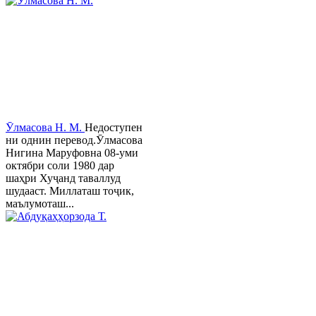
Ӯлмасова Н. М.
Недоступен
ни однин перевод.Ӯлмасова
Нигина Маруфовна 08-уми
октябри соли 1980 дар
шаҳри Хуҷанд таваллуд
шудааст. Миллаташ тоҷик,
маълумоташ...