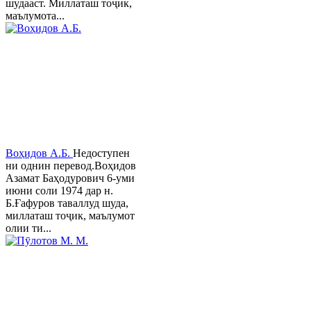
шудааст. Миллаташ тоҷик,
маълумота...
Воҳидов А.Б.
Недоступен
ни однин перевод.Воҳидов
Азамат Баҳодурович 6-уми
июни соли 1974 дар н.
Б.Ғафуров таваллуд шуда,
миллаташ тоҷик, маълумот
олии ти...