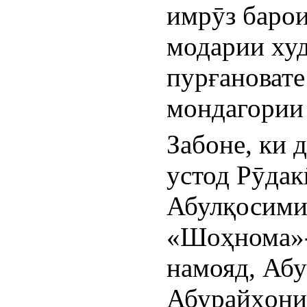
имрӯз барои
модарии худ
пурғановате
мондагории
Забоне, ки 
устод Рӯдак
Абулқосими 
«Шоҳнома»-и
намояд, Абу
Абурайҳони 