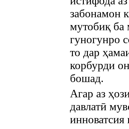
истифода аз
забонамон к
мутобиқ ба 
гуногунро с
то дар ҳама
корбурди он
бошад.
Агар аз ҳоз
давлатӣ мув
инноватсия 