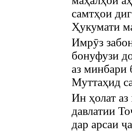
маҳалҳои аҳ
самтҳои диг
Ҳукумати ма
Имрӯз забон
бонуфузи до
аз минбари 
Муттаҳид са
Ин ҳолат аз 
давлатии То
дар арсаи ҷ