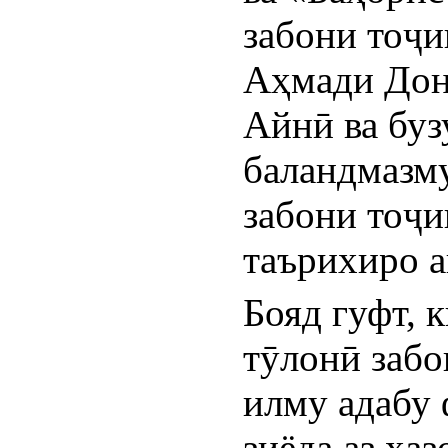
забони тоҷи
Аҳмади Дон
Айнӣ ва буз
баландмазму
забони тоҷи
таърихиро а
Бояд гуфт, к
тӯлонӣ забо
илму адабу 
зиёда аз ҳаз