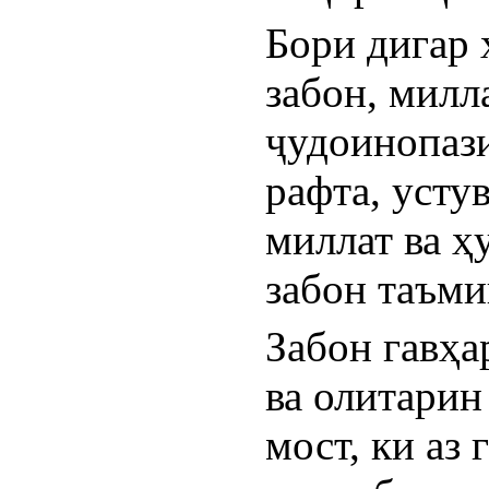
Бори дигар 
забон, милла
ҷудоинопази
рафта, устув
миллат ва ҳ
забон таъми
Забон гавҳа
ва олитарин
мост, ки аз