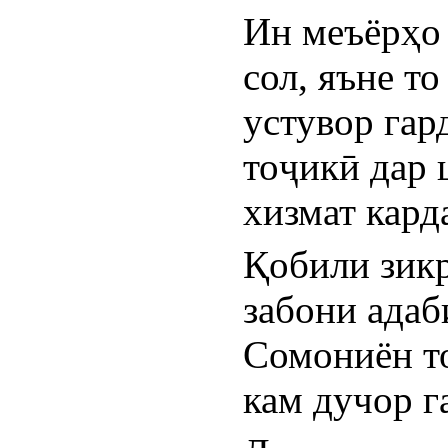
Ин меъёрҳо 
сол, яъне т
устувор гар
тоҷикӣ дар 
хизмат кард
Қобили зикр
забони адаб
Сомониён то
кам дучор г