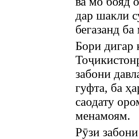
ва мо бояд 
дар шакли с
бегазанд ба
Бори дигар 
Тоҷикистонр
забони давл
гуфта, ба ҳ
саодату оро
менамоям.
Рӯзи забони