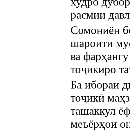
худро дубор
расмии давл
Сомониён бо
шароити му
ва фарҳангу
тоҷикиро та
Ба ибораи д
тоҷикӣ маҳз
ташаккул ёф
меъёрҳои он