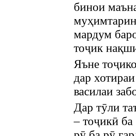
бинои маъна
муҳимтарин 
мардум баро
тоҷик нақши
Яъне тоҷико
дар хотираи
василаи заб
Дар тӯли та
– тоҷикӣ ба
рӯ ба рӯ гар