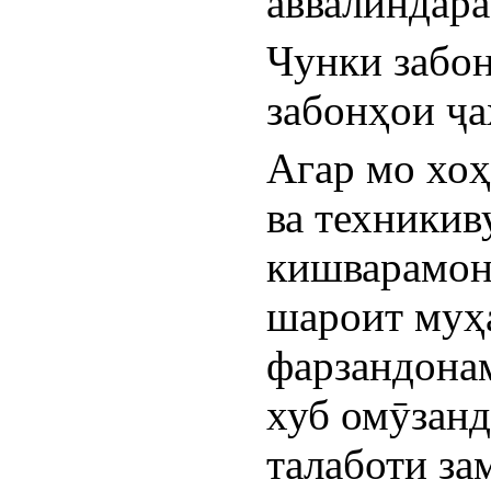
аввалиндара
Чунки забон
забонҳои ҷ
Агар мо хоҳ
ва техникив
кишварамонр
шароит муҳа
фарзандонам
хуб омӯзанд
талаботи за