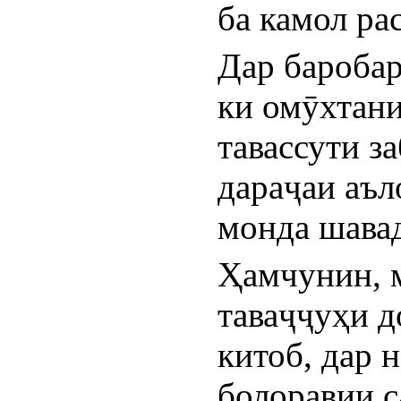
ба камол ра
Дар баробар
ки омӯхтани
тавассути за
дараҷаи аъл
монда шава
Ҳамчунин, м
таваҷҷуҳи д
китоб, дар н
болоравии с