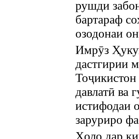
рушди забон
бартараф со
озодонаи он
Имрӯз Ҳукум
дастгирии 
Тоҷикистон 
давлатӣ ва 
истифодаи о
заруриро фа
Ҳоло дар ки