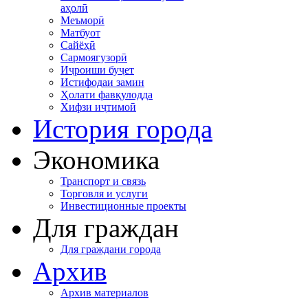
аҳолӣ
Меъморӣ
Матбуот
Сайёҳӣ
Сармоягузорӣ
Иҷроиши буҷет
Истифодаи замин
Ҳолати фавқулодда
Хифзи иҷтимоӣ
История города
Экономика
Транспорт и связь
Торговля и услуги
Инвестиционные проекты
Для граждан
Для граждани города
Архив
Архив материалов