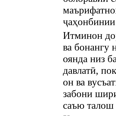
маърифатнок
ҷаҳонбинии 
Итминон дор
ва бонангу 
оянда низ б
давлатӣ, по
он ва вусъа
забони шир
саъю талош 