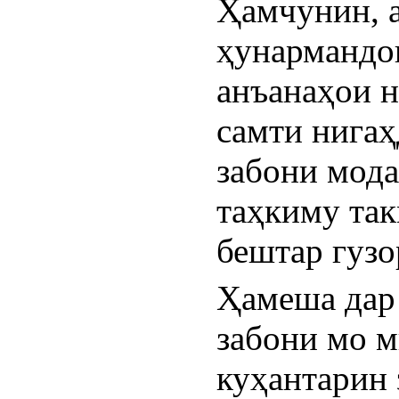
Ҳамчунин, а
ҳунармандон
анъанаҳои н
самти нигаҳ
забони мода
таҳкиму так
бештар гузо
Ҳамеша дар 
забони мо м
куҳантарин 