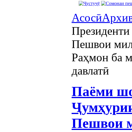
Асосӣ
Архи
Президенти
Пешвои мил
Раҳмон ба м
давлатӣ
Паёми ш
Ҷумҳурии
Пешвои 