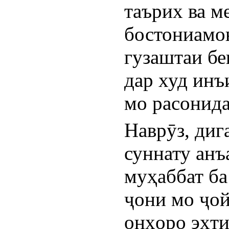
таърих ва м
бостониамон
гузаштаи бе
дар худ инъи
мо расонида
Наврӯз, диг
суннату анъ
муҳаббат ба
ҷони мо ҷой
онҳоро эҳти