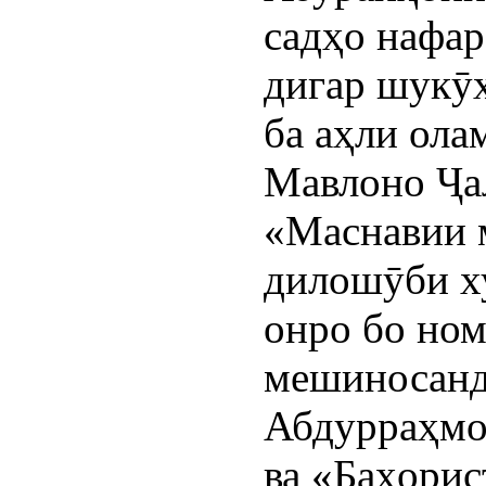
садҳо нафа
дигар шукӯҳ
ба аҳли ола
Мавлоно Ҷа
«Маснавии м
дилошӯби ху
онро бо ном
мешиносанд 
Абдурраҳмо
ва «Баҳорис