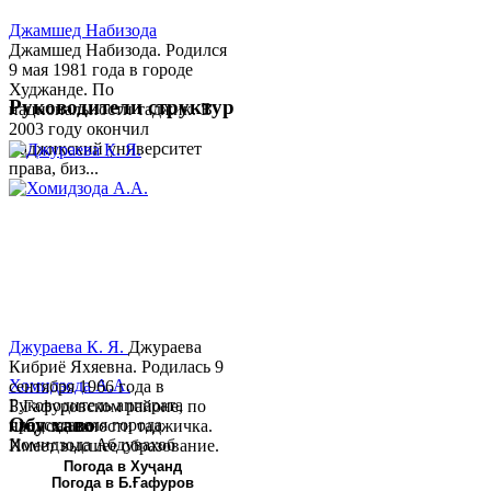
Джамшед Набизода
Джамшед Набизода. Родился
9 мая 1981 года в городе
Худжанде. По
Руководители структур
национальности таджик. В
2003 году окончил
Таджикский университет
права, биз...
Джураева К. Я.
Джураева
Кибриё Яхяевна. Родилась 9
Хомидзода А.А.
сентября 1966 года в
Руководитель аппарата
Б.Гафуровском районе, по
Обу хаво
председателя города
национальности таджичка.
Хомидзода Абдувахоб
Имеет высшее образование.
Абдумаджид родился 8
В 1997 ...
Погода в Хуҷанд
Погода в Б.Ғафуров
июня 1978 года в городе