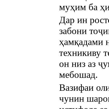
муҳим ба ҳи
Дар ин рост
забони тоҷи
ҳамқадами н
техникиву т
он низ аз ҷ
мебошад.
Вазифаи ол
чунин шароит