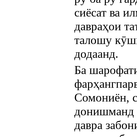
сиёсат ва и
давраҳои та
талошу кӯши
додаанд.
Ба шарофати
фарҳангпарв
Сомониён, с
донишманд в
давра забон