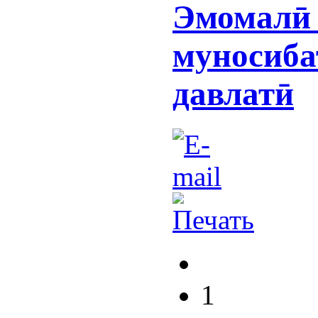
Эмомалӣ 
муносиба
давлатӣ
1