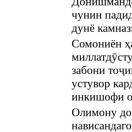
Донишмандон
чунин падид
дунё камна
Сомониён ҳ
миллатдӯсту
забони тоҷи
устувор кард
инкишофи о
Олимону до
нависандагон