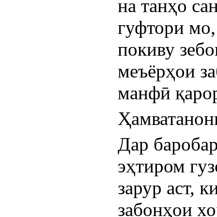
на танҳо са
гуфтори мо,
покиву зебо
меъёрҳои за
манфӣ қарор
Ҳамватанони
Дар баробар
эҳтиром гуз
зарур аст, к
забонҳои хо