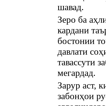
шавад.
Зеро ба аҳл
кардани таъ
бостонии то
давлати соҳ
тавассути з
мегардад.
Зарур аст, к
забонҳои ру