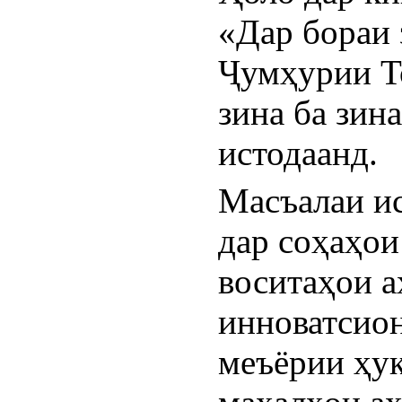
«Дар бораи 
Ҷумҳурии Т
зина ба зин
истодаанд.
Масъалаи ис
дар соҳаҳои
воситаҳои а
инноватсион
меъёрии ҳуқ