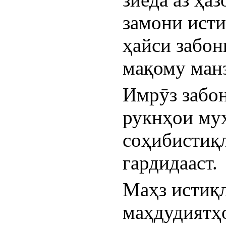
замони исти
ҳайси забон
мақому манз
Имрӯз забон
рукнҳои муҳ
соҳибистиқл
гардидааст.
Маҳз истиқл
маҳдудиятҳо