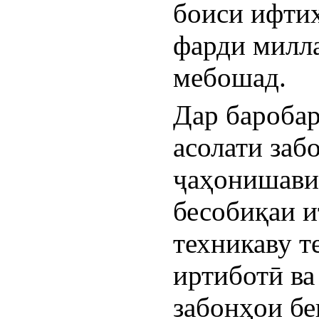
боиси ифтих
фарди милла
мебошад.
Дар баробар
асолати заб
ҷаҳонишавии
бесобиқаи и
техникаву т
иртиботӣ ва
забонҳои бег