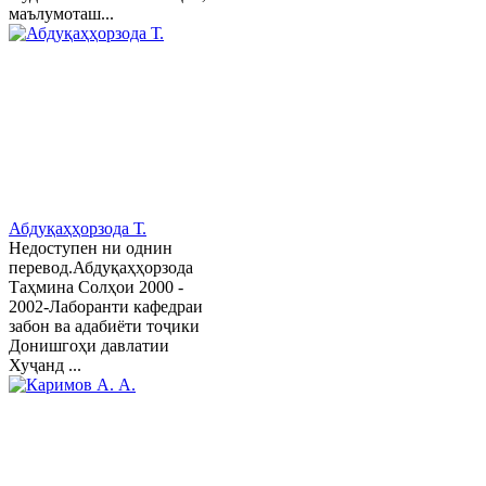
маълумоташ...
Абдуқаҳҳорзода Т.
Недоступен ни однин
перевод.Абдуқаҳҳорзода
Таҳмина Солҳои 2000 -
2002-Лаборанти кафедраи
забон ва адабиёти тоҷики
Донишгоҳи давлатии
Хуҷанд ...