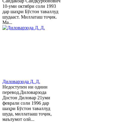
Саидакбар Саидқурбонович
10-уми октябри соли 1993
дар шаҳри Бўстон таваллуд
шудааст. Миллаташ тоҷик.
Ма...
Диловарзода Д. Д.
Недоступен ни однин
перевод.Диловарзода
Достон Диловар 21уми
феврали соли 1996 дар
шаҳри Бӯстон таваллуд
шуда, миллатааш тоҷик,
маълумот олӣ...