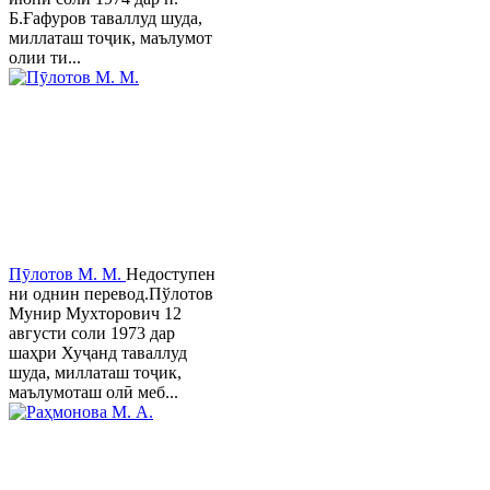
Б.Ғафуров таваллуд шуда,
миллаташ тоҷик, маълумот
олии ти...
Пӯлотов М. М.
Недоступен
ни однин перевод.Пўлотов
Мунир Мухторович 12
августи соли 1973 дар
шаҳри Хуҷанд таваллуд
шуда, миллаташ тоҷик,
маълумоташ олӣ меб...