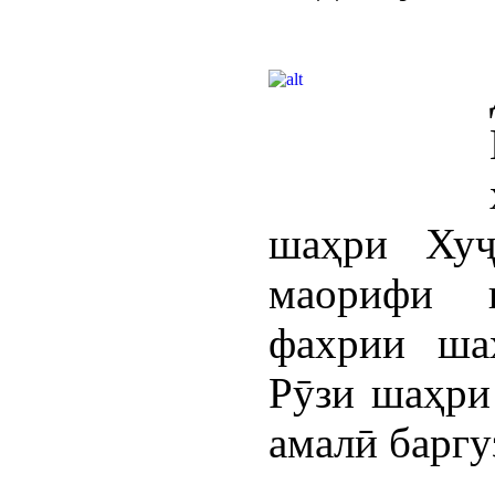
шаҳри Хуҷ
маорифи 
фахрии ша
Рӯзи шаҳри
амалӣ баргу