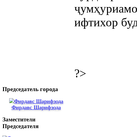
ҷумҳуриамо
ифтихор буд
?>
Председатель города
Фирдавс Шарифзода
Заместители
Председателя