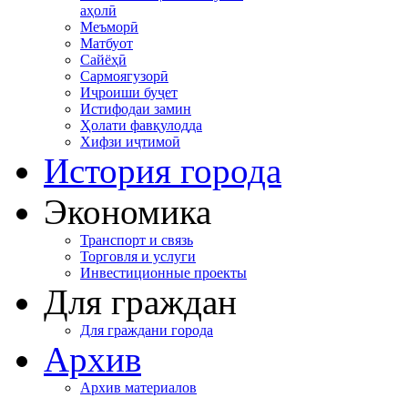
аҳолӣ
Меъморӣ
Матбуот
Сайёҳӣ
Сармоягузорӣ
Иҷроиши буҷет
Истифодаи замин
Ҳолати фавқулодда
Хифзи иҷтимоӣ
История города
Экономика
Транспорт и связь
Торговля и услуги
Инвестиционные проекты
Для граждан
Для граждани города
Архив
Архив материалов