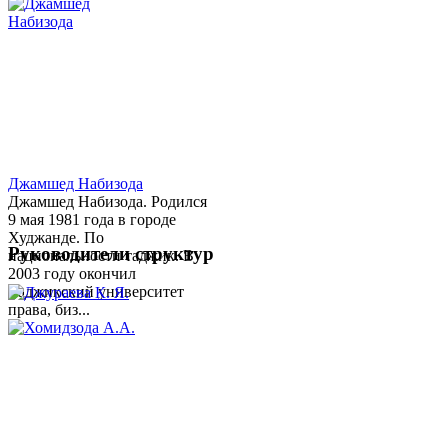
Джамшед Набизода
Джамшед Набизода. Родился
9 мая 1981 года в городе
Худжанде. По
Руководители структур
национальности таджик. В
2003 году окончил
Таджикский университет
права, биз...