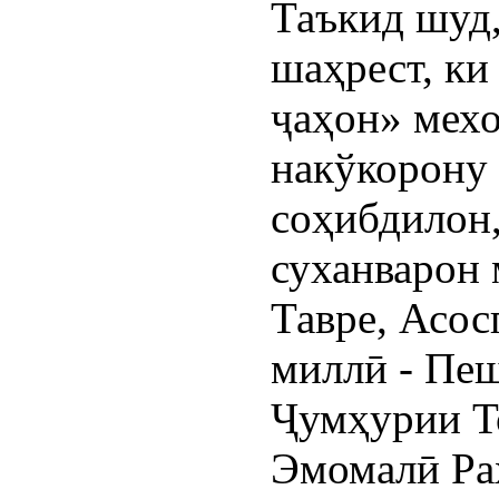
Таъкид шуд,
шаҳрест, ки
ҷаҳон» мех
накўкорону 
соҳибдилон
суханварон 
Тавре, Асос
миллӣ - Пеш
Ҷумҳурии Т
Эмомалӣ Ра