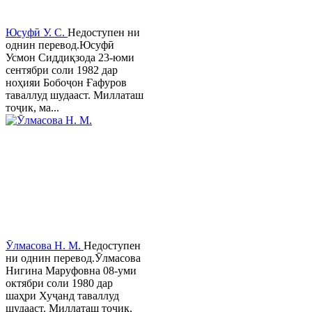
Юсуфӣ У. C.
Недоступен ни
однин перевод.Юсуфӣ
Усмон Сиддиқзода 23-юми
сентябри соли 1982 дар
ноҳияи Бобоҷон Ғафуров
таваллуд шудааст. Миллаташ
тоҷик, ма...
Ӯлмасова Н. М.
Недоступен
ни однин перевод.Ӯлмасова
Нигина Маруфовна 08-уми
октябри соли 1980 дар
шаҳри Хуҷанд таваллуд
шудааст. Миллаташ тоҷик,