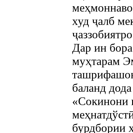
меҳмоннавоз
худ ҷалб ме
ҷаззобиятро
Дар ин бор
муҳтарам Э
ташрифашон
баланд дода
«Сокинони 
меҳнатдўстӣ
бурдбории 