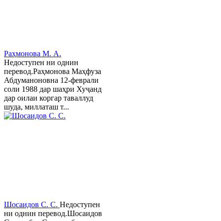
Раҳмонова М. А.
Недоступен ни однин
перевод.Раҳмонова Маҳфуза
Абдуманоновна 12-феврали
соли 1988 дар шаҳри Хуҷанд
дар оилаи коргар таваллуд
шуда, миллаташ т...
Шосаидов С. С.
Недоступен
ни однин перевод.Шосаидов