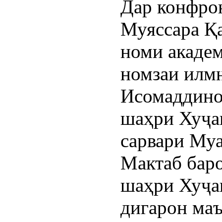
Дар конфро
Муяссара Қ
номи акаде
номзаи илм
Исомаддино
шаҳри Хуҷа
сарвари Муа
Мактаб баро
шаҳри Хуҷа
дигарон маъ