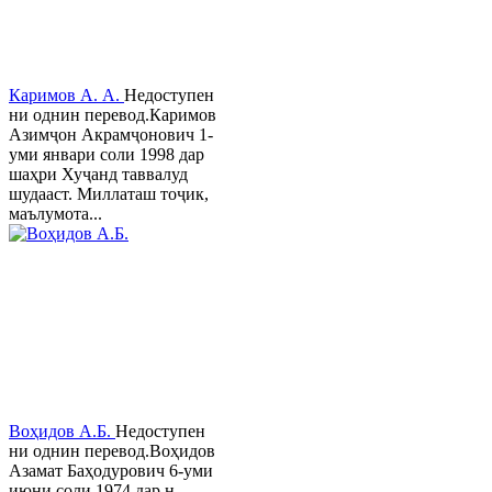
Каримов А. А.
Недоступен
ни однин перевод.Каримов
Азимҷон Акрамҷонович 1-
уми январи соли 1998 дар
шаҳри Хуҷанд таввалуд
шудааст. Миллаташ тоҷик,
маълумота...
Воҳидов А.Б.
Недоступен
ни однин перевод.Воҳидов
Азамат Баҳодурович 6-уми
июни соли 1974 дар н.