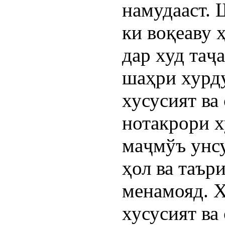
намудааст. 
ки воқеаву 
дар худ таҷ
шаҳри хурду
хусусият ва
нотакрори х
маҷмўъ унс
ҳол ва таър
менамояд. 
хусусият ва