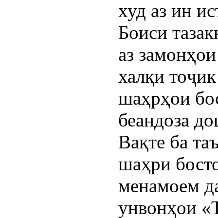
худ аз ин ис
Боиси тазак
аз замонҳои
халқи тоҷик
шаҳрҳои бо
беандоза до
Вақте ба та
шаҳри бост
менамоем да
унвонҳои «