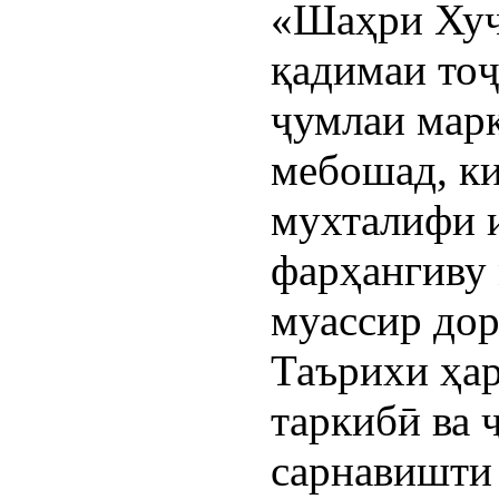
«Шаҳри Хуҷ
қадимаи тоҷ
ҷумлаи мар
мебошад, к
мухталифи 
фарҳангиву
муассир дор
Таърихи ҳар
таркибӣ ва 
сарнавишти 