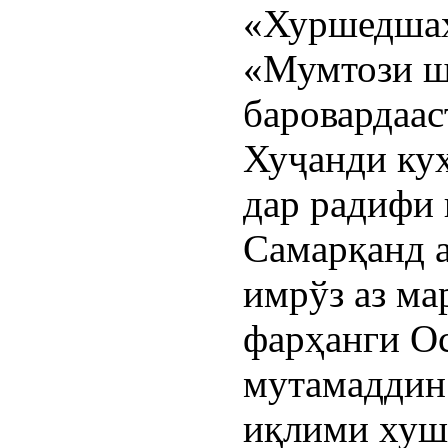
«Хуршедшаҳ
«Мумтози ш
баровардаас
Хуҷанди куҳ
дар радифи
Самарқанд а
имрўз аз м
фарҳанги О
мутамаддин 
иқлими хуш