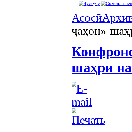
Асосӣ
Архи
ҷаҳон»-шаҳ
Конфронс
шаҳри на